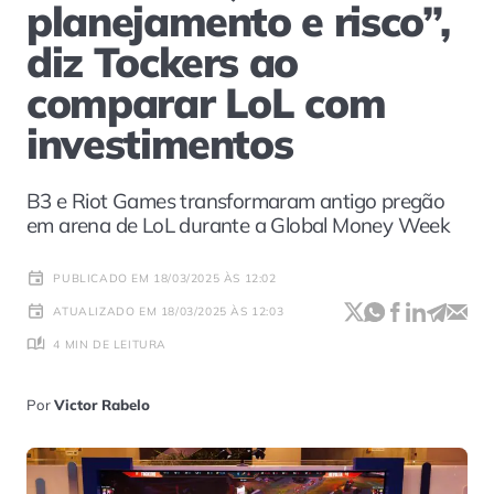
planejamento e risco”,
diz Tockers ao
comparar LoL com
investimentos
B3 e Riot Games transformaram antigo pregão
em arena de LoL durante a Global Money Week
PUBLICADO EM 18/03/2025 ÀS 12:02
ATUALIZADO EM 18/03/2025 ÀS 12:03
4 MIN DE LEITURA
Por
Victor Rabelo