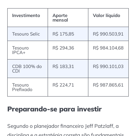
Investimento
Aporte
Valor líquido
mensal
Tesouro Selic
R$ 175,85
R$ 990.503,91
Tesouro
R$ 294,36
R$ 984.104,68
IPCA+
CDB 100% do
R$ 183,31
R$ 990.101,03
CDI
Tesouro
R$ 224,71
R$ 987.865,61
Prefixado
Preparando-se para investir
Segundo o planejador financeiro Jeff Patzlaff, a
disciplina e a estratégia correta são fundamentais