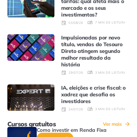
tarifas: qual afeta mais o
mercado e os seus
investimentos?
7 MIN DE LEITURA
03/08/26
Impulsionadas por novo
título, vendas do Tesouro
Direto atingem segundo
melhor resultado da
história
3 MIN DE LEITURA
29/07/26
IA, eleições e crise fiscal: o
xadrez que desafia os
investidores
3 MIN DE LEITURA
24/07/26
Cursos gratuitos
Ver mais
Como investir em Renda Fixa