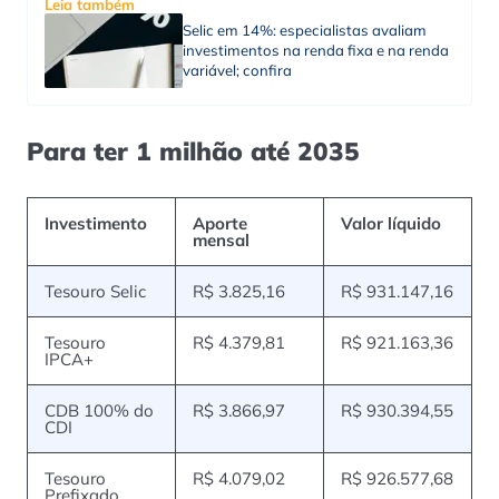
Leia também
Selic em 14%: especialistas avaliam
investimentos na renda fixa e na renda
variável; confira
Para ter 1 milhão até 2035
Investimento
Aporte
Valor líquido
mensal
Tesouro Selic
R$ 3.825,16
R$ 931.147,16
Tesouro
R$ 4.379,81
R$ 921.163,36
IPCA+
CDB 100% do
R$ 3.866,97
R$ 930.394,55
CDI
Tesouro
R$ 4.079,02
R$ 926.577,68
Prefixado