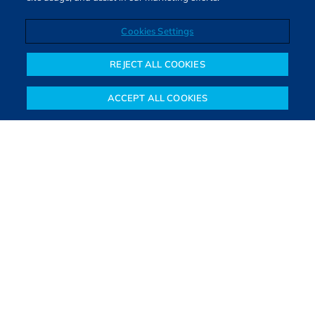
Cookies Settings
Direitos autorais © 2026. Todos os direitos reservados.
O Bora Investir, site de notícias e educação financeira da B3,
REJECT ALL COOKIES
oferece notícias e conteúdos especializados sobre o mercado
financeiro e diversos tipos de investimentos. Com redação
ACCEPT ALL COOKIES
composta por especialistas, o site proporciona aprendizado
Notícias
Colunistas
Objetivos financeiros
Investimentos
Mais
sólido e confiável, além de artigos de parceiros que ampliam
conhecimentos financeiros para todos os brasileiros.
SAIBA MAIS
PARA VOCÊ COMEÇAR
PARA VOCÊ