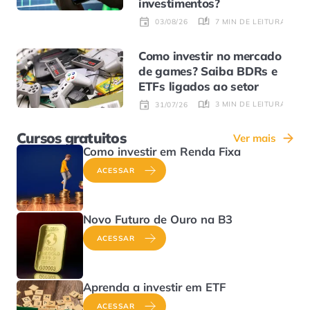
investimentos?
7 MIN DE LEITURA
03/08/26
Como investir no mercado
de games? Saiba BDRs e
ETFs ligados ao setor
3 MIN DE LEITURA
31/07/26
Cursos gratuitos
Ver mais
Como investir em Renda Fixa
ACESSAR
Novo Futuro de Ouro na B3
ACESSAR
Aprenda a investir em ETF
ACESSAR