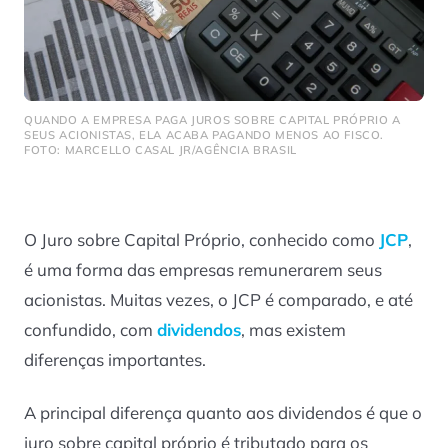
QUANDO A EMPRESA PAGA JUROS SOBRE CAPITAL PRÓPRIO A
SEUS ACIONISTAS, ELA ACABA PAGANDO MENOS AO FISCO.
FOTO: MARCELLO CASAL JR/AGÊNCIA BRASIL
O Juro sobre Capital Próprio, conhecido como
JCP
,
é uma forma das empresas remunerarem seus
acionistas. Muitas vezes, o JCP é comparado, e até
confundido, com
dividendos
, mas existem
diferenças importantes.
A principal diferença quanto aos dividendos é que o
juro sobre capital próprio é tributado para os