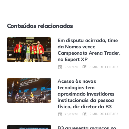
Conteúdos relacionados
Em disputa acirrada, time
da Nomos vence
Campeonato Arena Trader,
na Expert XP
3 MIN DE LEITURA
25/07/26
Acesso às novas
tecnologias tem
aproximado investidores
institucionais da pessoa
física, diz diretor da B3
2 MIN DE LEITURA
23/07/26
B3 apresenta avanços no