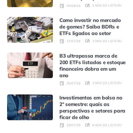
5 MIN DE LEITURA
05/08/26
Como investir no mercado
de games? Saiba BDRs e
ETFs ligados ao setor
3 MIN DE LEITURA
31/07/26
B3 ultrapassa marca de
200 ETFs listados e estoque
financeiro dobra em um
ano
3 MIN DE LEITURA
30/07/26
Investimentos em bolsa no
2º semestre: quais as
perspectivas e setores para
ficar de olho
8 MIN DE LEITURA
29/07/26