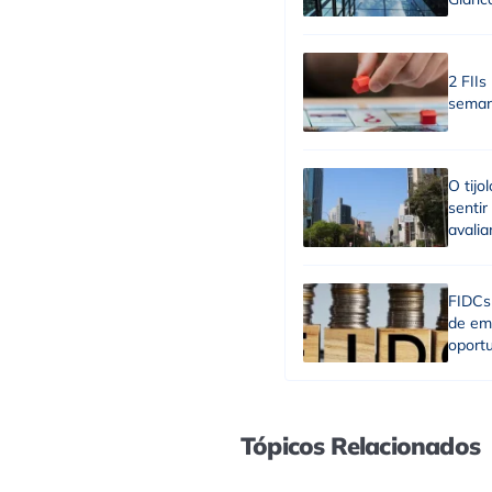
2 FIIs
semana
O tijo
sentir
avalia
FIDCs
de em
oportu
Tópicos Relacionados