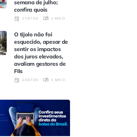
semana de julho;
confira quais
1 MIN DE LEITURA
27/07/26
O tijolo não foi
esquecido, apesar de
sentir os impactos
dos juros elevados,
avaliam gestores de
FIIs
3 MIN DE LEITURA
24/07/26