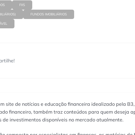
DOS
FIIS
ILIÁRIOS)
FUNDOS IMOBILIÁRIOS
ÁVEL
rtilhe!
um site de notícias e educação financeira idealizado pela B3,
cado financeiro, também traz conteúdos para quem deseja 
 de investimentos disponíveis no mercado atualmente.
ão composta por especialistas em finanças, as matérias do 