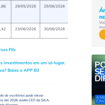
,86
29/05/2026
29/06/2026
Ár
n
Vo
inv
,42
23/06/2026
30/06/2026
sos FIIs
us investimentos em um só lugar,
iva? Baixe o APP B3
o de escritórios pode elevar
is até 2028, avalia CEO da SiiLA,
rlo Nicastro