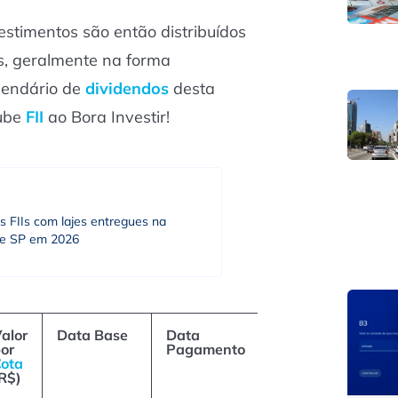
stimentos são então distribuídos
s, geralmente na forma
alendário de
dividendos
desta
lube
FII
ao Bora Investir!
s FIIs com lajes entregues na
e SP em 2026
alor
Data Base
Data
or
Pagamento
ota
R$)