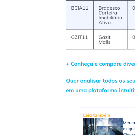
BCIA11
Bradesco
0
Carteira
Imobiliária
Ativa
GZIT11
Gazit
0
Malls
+ Conheça e compare diver
Quer analisar todos os se
em uma plataforma intuit
Leia também
Mercad
alugué
Gianca