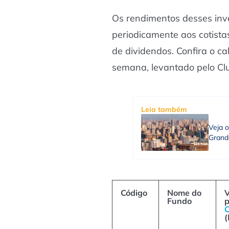
Os rendimentos desses inve
periodicamente aos cotista
de dividendos. Confira o c
semana, levantado pelo C
Leia também
Veja o
Grand
Código
Nome do
V
Fundo
p
C
(