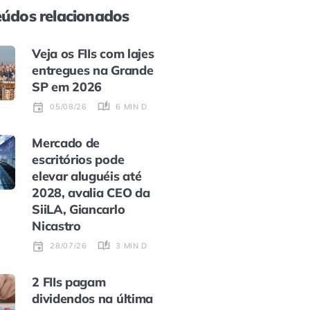
údos relacionados
Veja os FIIs com lajes
entregues na Grande
SP em 2026
6 MIN DE LEITURA
05/08/26
Mercado de
escritórios pode
elevar aluguéis até
2028, avalia CEO da
SiiLA, Giancarlo
Nicastro
3 MIN DE LEITURA
28/07/26
2 FIIs pagam
dividendos na última