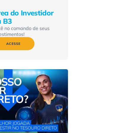
ea do Investidor
a B3
cê no comando de seus
estimentos!
ACESSE