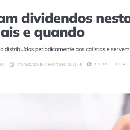
gam dividendos nest
uais e quando
ão distribuídos periodicamente aos cotistas e serve
1 MIN DE LEITURA
:00
ATUALIZADO EM 29/06/2026 ÀS 11:45