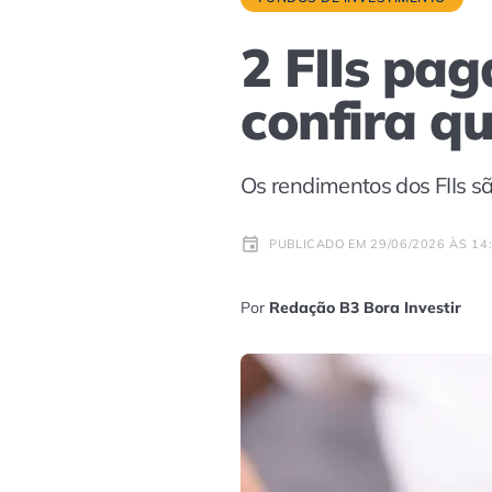
2 FIIs pa
confira q
Os rendimentos dos FIIs s
PUBLICADO EM 29/06/2026 ÀS 14
Por
Redação B3 Bora Investir