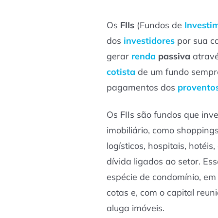
Os
FIIs
(Fundos de
Investi
dos
investidores
por sua c
gerar
renda
passiva
atravé
cotista
de um fundo sempre
pagamentos dos
provento
Os FIIs são fundos que inv
imobiliário, como shoppings
logísticos, hospitais, hotéis
dívida ligados ao setor. E
espécie de condomínio, em
cotas e, com o capital reuni
aluga imóveis.