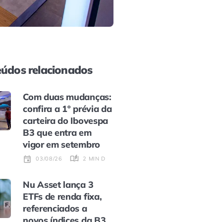
údos relacionados
Com duas mudanças:
confira a 1º prévia da
carteira do Ibovespa
B3 que entra em
vigor em setembro
2 MIN DE LEITURA
03/08/26
Nu Asset lança 3
ETFs de renda fixa,
referenciados a
novos índices da B3