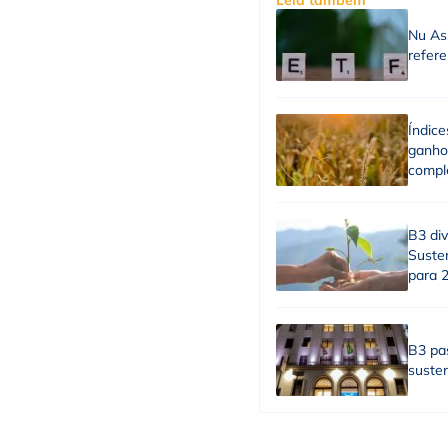
Nu Ass
refere
Índice
ganhos
compl
B3 div
Susten
para 
B3 pas
suste