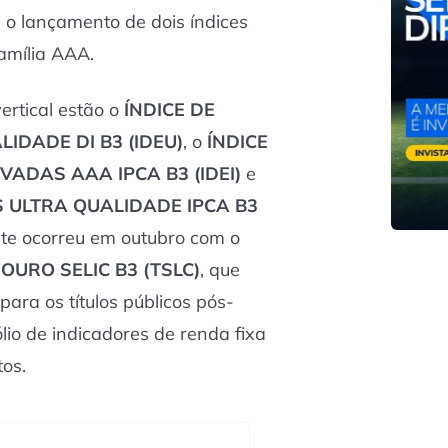
m o lançamento de dois índices
amília AAA.
ertical estão o
ÍNDICE DE
IDADE DI B3 (IDEU)
, o
ÍNDICE
VADAS AAA IPCA B3 (IDEI)
e
S ULTRA QUALIDADE IPCA B3
nte ocorreu em outubro com o
SOURO SELIC B3 (TSLC)
, que
para os títulos públicos pós-
ólio de indicadores de renda fixa
os.