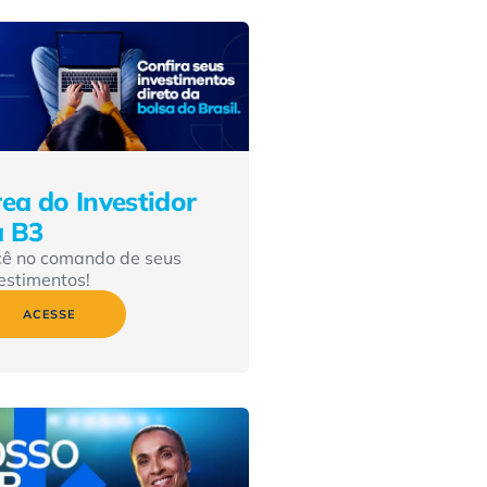
ea do Investidor
a B3
cê no comando de seus
estimentos!
ACESSE