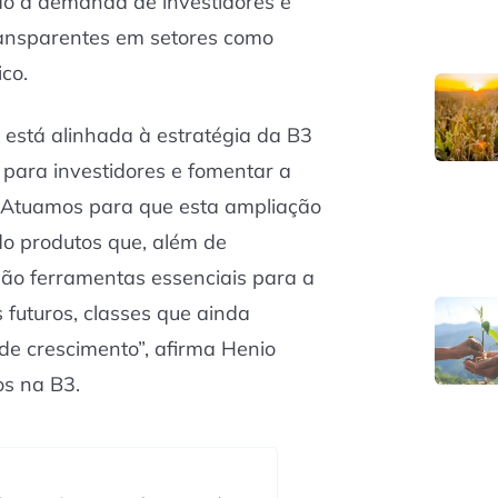
do à demanda de investidores e
ransparentes em setores como
ico.
s está alinhada à estratégia da B3
para investidores e fomentar a
. Atuamos para que esta ampliação
do produtos que, além de
ão ferramentas essenciais para a
 futuros, classes que ainda
de crescimento”, afirma Henio
os na B3.