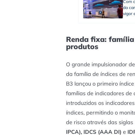
Com d
da ca
vigor
Renda fixa: família
produtos
O grande impulsionador des
da família de índices de re
B3 lançou o primeiro índic
famílias de indicadores de 
introduzidos os indicadore
índices, permitindo o moni
de risco através das siglas
IPCA),
IDCS (AAA DI)
e
ID