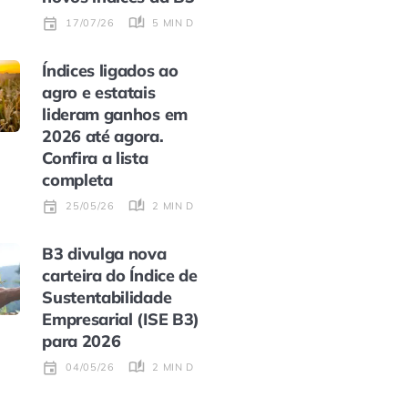
5 MIN DE LEITURA
17/07/26
Índices ligados ao
agro e estatais
lideram ganhos em
2026 até agora.
Confira a lista
completa
2 MIN DE LEITURA
25/05/26
B3 divulga nova
carteira do Índice de
Sustentabilidade
Empresarial (ISE B3)
para 2026
2 MIN DE LEITURA
04/05/26