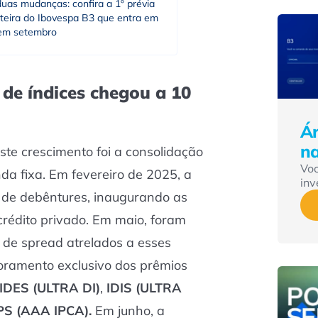
uas mudanças: confira a 1º prévia
rteira do Ibovespa B3 que entra em
 em setembro
 de índices chegou a 10
Ár
n
te crescimento foi a consolidação
Vo
nda fixa. Em fevereiro de 2025, a
inv
e de debêntures, inaugurando as
crédito privado. Em maio, foram
s de spread atrelados a esses
toramento exclusivo dos prêmios
IDES (ULTRA DI)
,
IDIS (ULTRA
PS (AAA IPCA).
Em junho, a