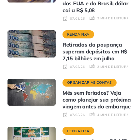
dos EUA e do Brasil; dólar
cai a R$ 5,08
3 MIN DE LEITURA
07/08/26
RENDA FIXA
Retiradas da poupança
superam depósitos em R$
7,15 bilhões em julho
2 MIN DE LEITURA
07/08/26
ORGANIZAR AS CONTAS
Mês sem feriados? Veja
como planejar sua próxima
viagem antes do embarque
4 MIN DE LEITURA
07/08/26
RENDA FIXA