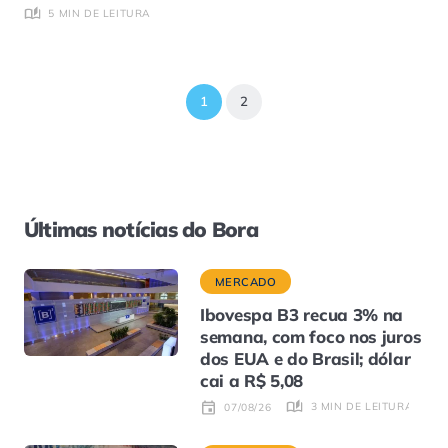
5 MIN DE LEITURA
1
2
Últimas notícias do Bora
MERCADO
Ibovespa B3 recua 3% na
semana, com foco nos juros
dos EUA e do Brasil; dólar
cai a R$ 5,08
3 MIN DE LEITURA
07/08/26