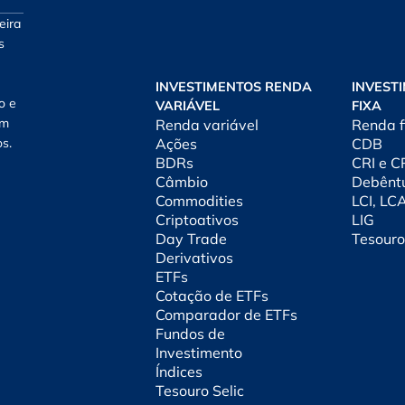
eira
s
INVESTIMENTOS RENDA
INVEST
o e
VARIÁVEL
FIXA
am
Renda variável
Renda f
os.
Ações
CDB
BDRs
CRI e 
Câmbio
Debênt
Commodities
LCI, LC
Criptoativos
LIG
Day Trade
Tesouro
Derivativos
ETFs
Cotação de ETFs
Comparador de ETFs
Fundos de
Investimento
Índices
Tesouro Selic