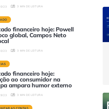
3 MIN DE LEITURA
10/23
CADO
ado financeiro hoje: Powell
oco global, Campos Neto
ocal
3 MIN DE LEITURA
10/23
CIAS
ado financeiro hoje:
ação ao consumidor na
opa ampara humor externo
3 MIN DE LEITURA
09/23
NIZAR AS CONTAS