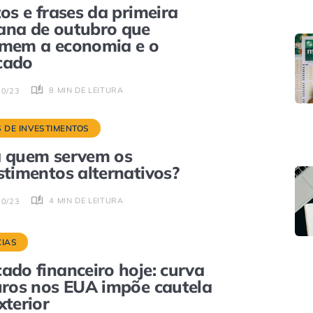
tos e frases da primeira
na de outubro que
mem a economia e o
cado
8 MIN DE LEITURA
10/23
S DE INVESTIMENTOS
 quem servem os
stimentos alternativos?
4 MIN DE LEITURA
10/23
CIAS
ado financeiro hoje: curva
uros nos EUA impõe cautela
xterior