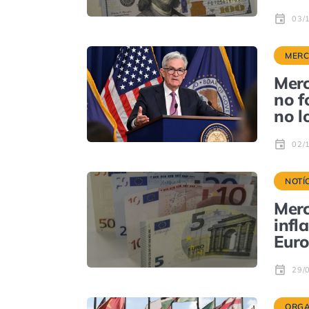
03/
MER
Merc
no f
no l
02/
NOTÍ
Merc
infl
Eur
29/
ORGA