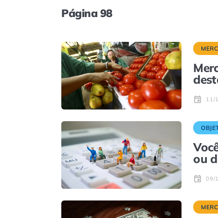
Página 98
MER
Merc
dest
11/
OBJE
Você
ou d
09/
MER