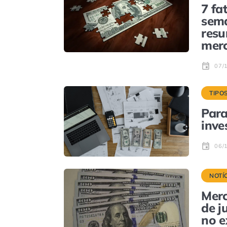
7 fa
sema
resu
mer
07/
TIPO
Para
inve
06/
NOTÍ
Merc
de j
no e