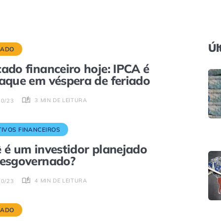
Úl
CADO
ado financeiro hoje: IPCA é
aque em véspera de feriado
3 MIN DE LEITURA
10/23
TIVOS FINANCEIROS
 é um investidor planejado
esgovernado?
4 MIN DE LEITURA
10/23
CADO