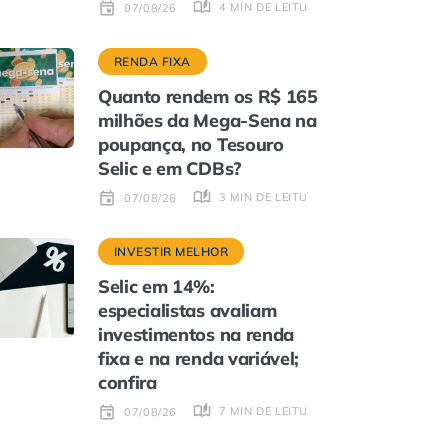
4 MIN DE LEITURA
07/08/26
RENDA FIXA
Quanto rendem os R$ 165
milhões da Mega-Sena na
poupança, no Tesouro
Selic e em CDBs?
3 MIN DE LEITURA
07/08/26
INVESTIR MELHOR
Selic em 14%:
especialistas avaliam
investimentos na renda
fixa e na renda variável;
confira
7 MIN DE LEITURA
07/08/26