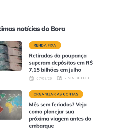
timas notícias do Bora
RENDA FIXA
Retiradas da poupança
superam depósitos em R$
7,15 bilhões em julho
2 MIN DE LEITURA
07/08/26
ORGANIZAR AS CONTAS
Mês sem feriados? Veja
como planejar sua
próxima viagem antes do
embarque