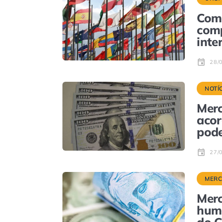
Como
comp
inte
28/
NOTÍ
Merc
acor
pode
27/
MER
Merc
humo