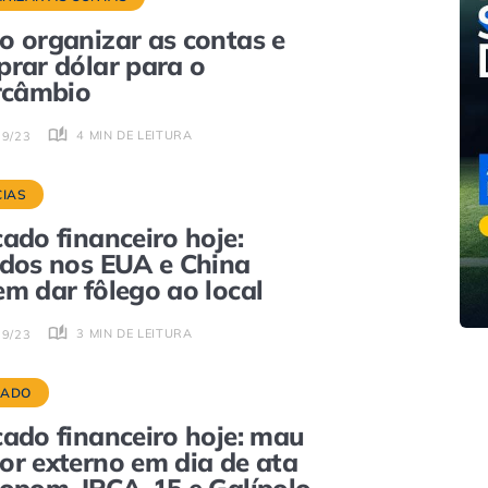
 organizar as contas e
rar dólar para o
rcâmbio
4 MIN DE LEITURA
09/23
CIAS
ado financeiro hoje:
dos nos EUA e China
m dar fôlego ao local
3 MIN DE LEITURA
09/23
CADO
ado financeiro hoje: mau
r externo em dia de ata