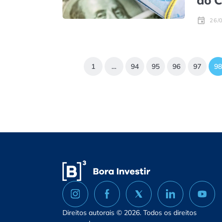
do C
26/
1
…
94
95
96
97
98
Direitos autorais © 2026. Todos os direitos