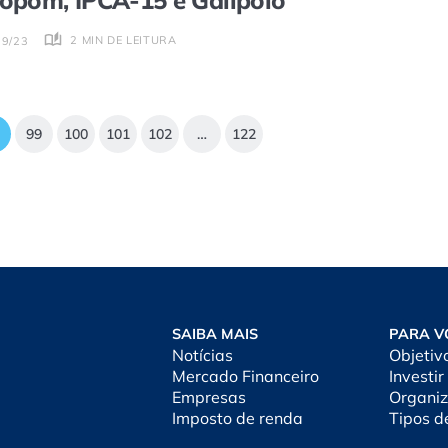
opom, IPCA-15 e Galípolo
2 MIN DE LEITURA
09/23
99
100
101
102
…
122
SAIBA MAIS
PARA V
Notícias
Objetiv
Mercado Financeiro
Investir
Empresas
Organiz
Imposto de renda
Tipos d