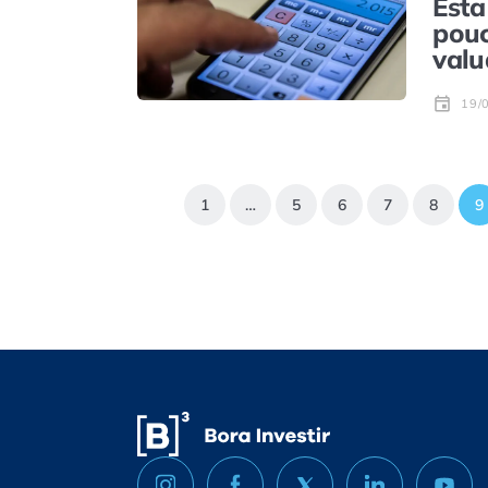
Esta
pouc
valu
19/
1
…
5
6
7
8
9