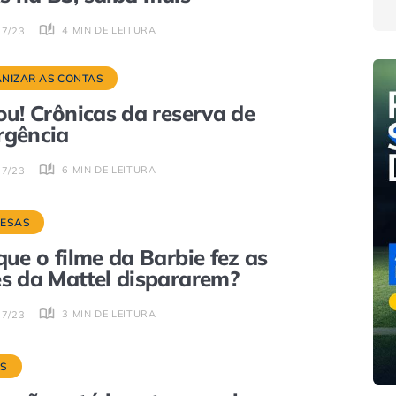
4 MIN DE LEITURA
07/23
NIZAR AS CONTAS
ou! Crônicas da reserva de
rgência
6 MIN DE LEITURA
07/23
ESAS
que o filme da Barbie fez as
s da Mattel dispararem?
3 MIN DE LEITURA
07/23
S