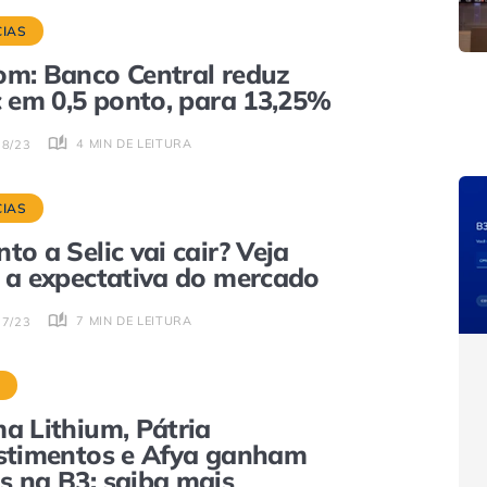
CIAS
m: Banco Central reduz
c em 0,5 ponto, para 13,25%
4 MIN DE LEITURA
08/23
CIAS
to a Selic vai cair? Veja
 a expectativa do mercado
7 MIN DE LEITURA
07/23
S
a Lithium, Pátria
stimentos e Afya ganham
 na B3; saiba mais