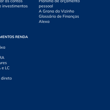
ar as contas
Planilha de orçamento
e investimentos
pessoal
A Grana do Vizinho
Glossário de Finanças
Alexa
IMENTOS RENDA
ixa
CRA
ures
A e LC
 direto