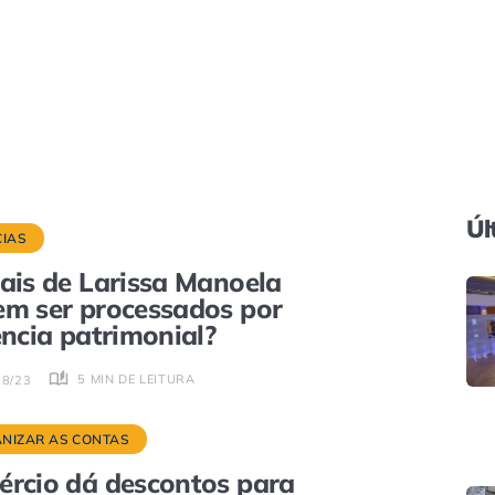
Úl
CIAS
ais de Larissa Manoela
m ser processados por
ência patrimonial?
5 MIN DE LEITURA
08/23
NIZAR AS CONTAS
rcio dá descontos para