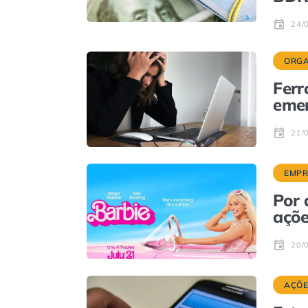
24/
ORGA
Ferr
eme
21/
EMPR
Por 
açõe
20/
AÇÕE