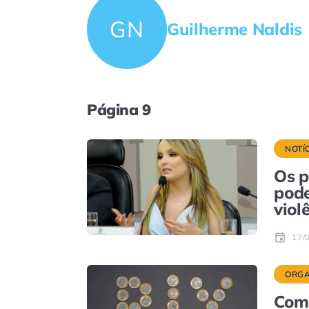
GN
Guilherme Naldis
Página 9
NOTÍ
Os p
pode
viol
17/
ORGA
Comé