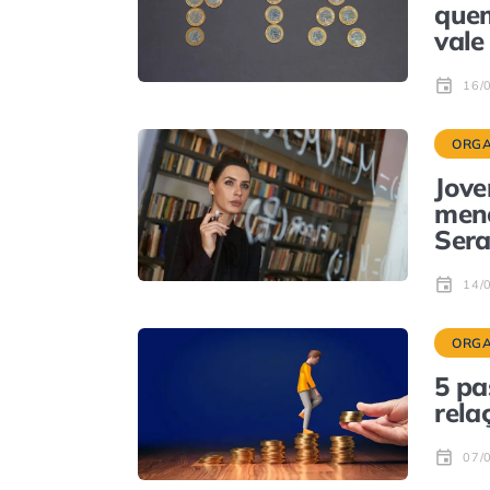
que
vale
16/
ORGA
Jove
meno
Ser
14/
ORGA
5 pa
rela
07/