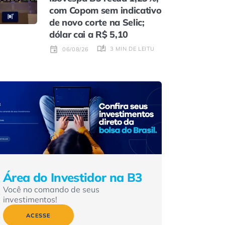
com Copom sem indicativo
de novo corte na Selic;
dólar cai a R$ 5,10
3 MIN DE LEITURA
06/08/26
Área do Investidor na B3
Você no comando de seus
investimentos!
ACESSE