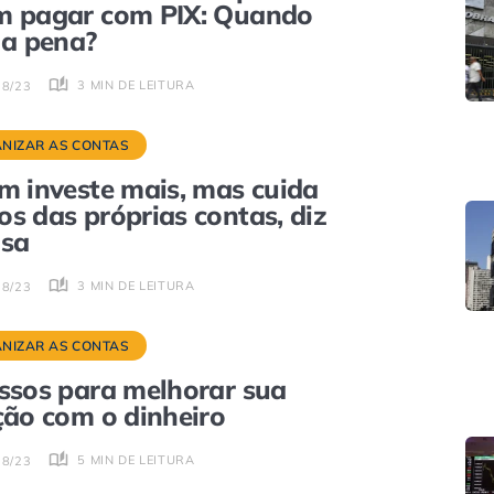
m pagar com PIX: Quando
 a pena?
3 MIN DE LEITURA
08/23
NIZAR AS CONTAS
m investe mais, mas cuida
s das próprias contas, diz
asa
3 MIN DE LEITURA
08/23
NIZAR AS CONTAS
ssos para melhorar sua
ção com o dinheiro
5 MIN DE LEITURA
08/23