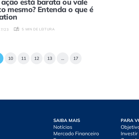
 ação está barata ou vale
o mesmo? Entenda o que é
ation
5 MIN DE LEITURA
07/23
10
11
12
13
…
17
SAIBA MAIS
PARA V
Notícias
Objetiv
Mercado Financeiro
Investir