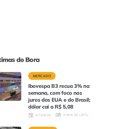
timas do Bora
MERCADO
Ibovespa B3 recua 3% na
semana, com foco nos
juros dos EUA e do Brasil;
dólar cai a R$ 5,08
3 MIN DE LEITURA
07/08/26