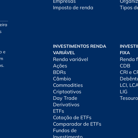
Empresas
Organiz
Imposto de renda
Tipos d
eira
s
INVESTIMENTOS RENDA
INVEST
o e
VARIÁVEL
FIXA
am
Renda variável
Renda f
os.
Ações
CDB
BDRs
CRI e 
Câmbio
Debênt
Commodities
LCI, LC
Criptoativos
LIG
Day Trade
Tesouro
Derivativos
ETFs
Cotação de ETFs
Comparador de ETFs
Fundos de
Investimento