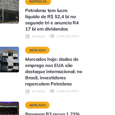
EMPRESAS
Petrobras tem lucro
líquido de R$ 52,4 bi no
segundo tri e anuncia R4
17 bi em dividendos
2 MIN DE LEITURA
07/08/26
MERCADO
Mercados hoje: dados de
emprego nos EUA são
destaque internacional; no
Brasil, investidores
repercutem Petrobras
1 MIN DE LEITURA
07/08/26
MERCADO
Ibovespa B3 recua 1,23%,