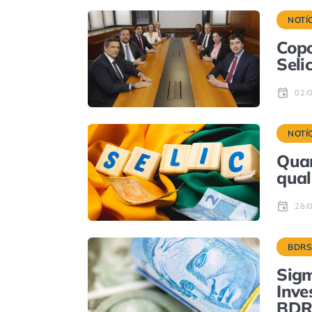
NOTÍ
Copo
Seli
02/
NOTÍ
Quan
qual
28/
BDR
Sigm
Inve
BDRs