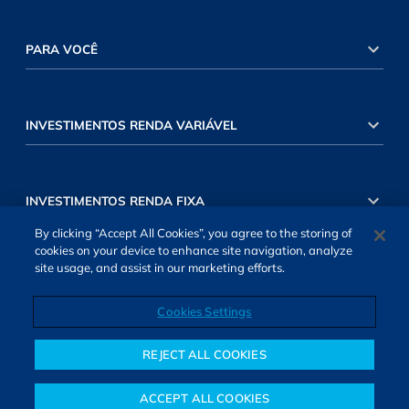
PARA VOCÊ
INVESTIMENTOS RENDA VARIÁVEL
INVESTIMENTOS RENDA FIXA
By clicking “Accept All Cookies”, you agree to the storing of
cookies on your device to enhance site navigation, analyze
site usage, and assist in our marketing efforts.
Cookies Settings
SOBRE NÓS
TERMOS DE USO
ATENDIMENTO
ALEXA
Cookies Settings
REJECT ALL COOKIES
ACCEPT ALL COOKIES