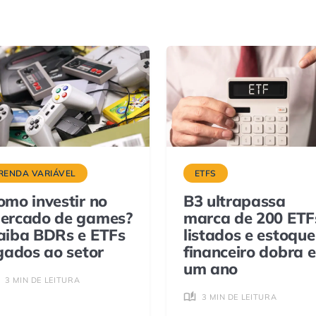
RENDA VARIÁVEL
ETFS
omo investir no
B3 ultrapassa
ercado de games?
marca de 200 ETF
aiba BDRs e ETFs
listados e estoque
igados ao setor
financeiro dobra 
um ano
3 MIN DE LEITURA
3 MIN DE LEITURA