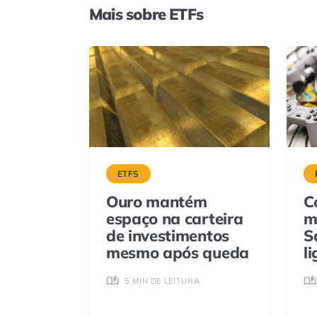
Mais sobre ETFs
ETFS
Ouro mantém
C
espaço na carteira
m
de investimentos
S
mesmo após queda
l
5 MIN DE LEITURA