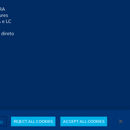
CRA
ures
A e LC
 direto
gs
REJECT ALL COOKIES
ACCEPT ALL COOKIES