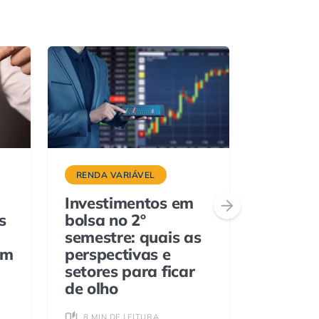
RENDA VARIÁVEL
ETFS
Investimentos em
Nu Asse
s
bolsa no 2º
ETFs de
semestre: quais as
referen
em
perspectivas e
novos í
setores para ficar
5 MIN D
de olho
8 MIN DE LEITURA