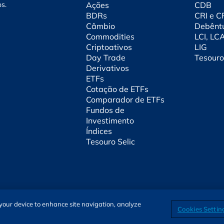
os.
Ações
CDB
BDRs
CRI e 
Câmbio
Debênt
Commodities
LCI, LC
Criptoativos
LIG
Day Trade
Tesouro
Derivativos
ETFs
Cotação de ETFs
Comparador de ETFs
Fundos de
Investimento
Índices
Tesouro Selic
n your device to enhance site navigation, analyze
Cookies Settin
SOBRE NÓS
TERMOS DE USO
ATENDIMENTO
ALEXA
Cookies Settings