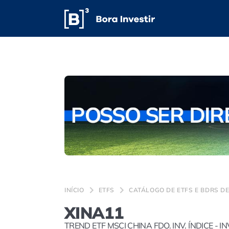
INÍCIO
ETFS
CATÁLOGO DE ETFS E BDRS DE
XINA11
TREND ETF MSCI CHINA FDO. INV. ÍNDICE - INV