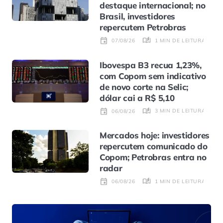
destaque internacional; no
Brasil, investidores
repercutem Petrobras
1 MIN DE LEITURA
07/08/26
Ibovespa B3 recua 1,23%,
com Copom sem indicativo
de novo corte na Selic;
dólar cai a R$ 5,10
3 MIN DE LEITURA
06/08/26
Mercados hoje: investidores
repercutem comunicado do
Copom; Petrobras entra no
radar
1 MIN DE LEITURA
06/08/26