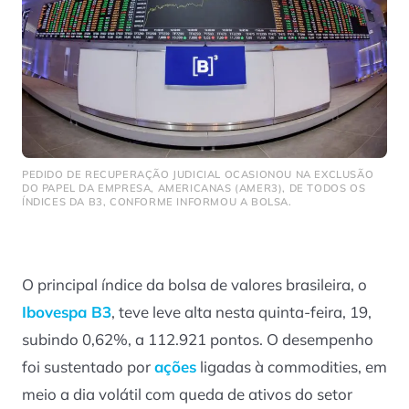
PEDIDO DE RECUPERAÇÃO JUDICIAL OCASIONOU NA EXCLUSÃO
DO PAPEL DA EMPRESA, AMERICANAS (AMER3), DE TODOS OS
ÍNDICES DA B3, CONFORME INFORMOU A BOLSA.
O principal índice da bolsa de valores brasileira, o
Ibovespa B3
, teve leve alta nesta quinta-feira, 19,
subindo 0,62%, a 112.921 pontos. O desempenho
foi sustentado por
ações
ligadas à commodities, em
meio a dia volátil com queda de ativos do setor