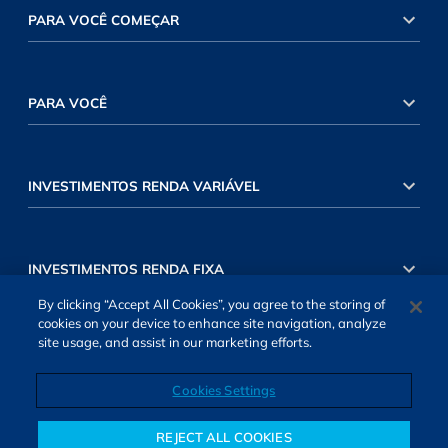
PARA VOCÊ COMEÇAR
PARA VOCÊ
INVESTIMENTOS RENDA VARIÁVEL
INVESTIMENTOS RENDA FIXA
By clicking “Accept All Cookies”, you agree to the storing of
cookies on your device to enhance site navigation, analyze
site usage, and assist in our marketing efforts.
Cookies Settings
SOBRE NÓS
TERMOS DE USO
ATENDIMENTO
ALEXA
Cookies Settings
REJECT ALL COOKIES