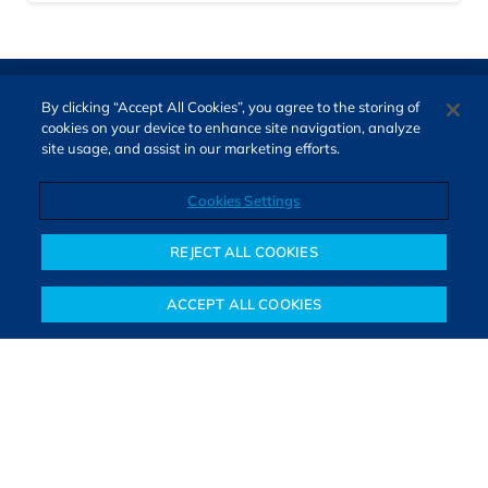
By clicking “Accept All Cookies”, you agree to the storing of
cookies on your device to enhance site navigation, analyze
site usage, and assist in our marketing efforts.
Cookies Settings
Direitos autorais © 2026. Todos os direitos reservados.
O Bora Investir, site de notícias e educação financeira da B3,
REJECT ALL COOKIES
oferece notícias e conteúdos especializados sobre o mercado
financeiro e diversos tipos de investimentos. Com redação
ACCEPT ALL COOKIES
composta por especialistas, o site proporciona aprendizado
Notícias
Colunistas
Objetivos financeiros
Investimentos
Mais
sólido e confiável, além de artigos de parceiros que ampliam
conhecimentos financeiros para todos os brasileiros.
SAIBA MAIS