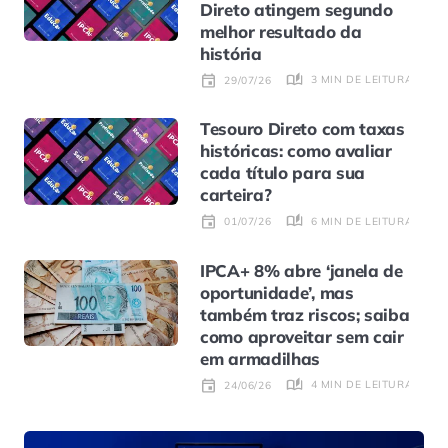
Direto atingem segundo
melhor resultado da
história
3 MIN DE LEITURA
29/07/26
Tesouro Direto com taxas
históricas: como avaliar
cada título para sua
carteira?
6 MIN DE LEITURA
01/07/26
IPCA+ 8% abre ‘janela de
oportunidade’, mas
também traz riscos; saiba
como aproveitar sem cair
em armadilhas
4 MIN DE LEITURA
24/06/26