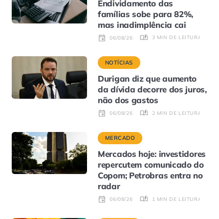
Endividamento das
famílias sobe para 82%,
mas inadimplência cai
3 MIN DE LEITURA
06/08/26
NOTÍCIAS
Durigan diz que aumento
da dívida decorre dos juros,
não dos gastos
2 MIN DE LEITURA
06/08/26
MERCADO
Mercados hoje: investidores
repercutem comunicado do
Copom; Petrobras entra no
radar
1 MIN DE LEITURA
06/08/26