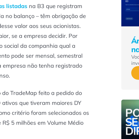
s listadas
na B3 que registram
da no balanço – têm obrigação de
desse valor aos seus acionistas.
ior, se a empresa decidir. Por
Ár
to social da companhia qual a
n
ento pode ser mensal, semestral
Vo
inv
a empresa não tenha registrado
nso.
o do
TradeMap
feito a pedido do
30 ativos que tiveram maiores DY
mo critério foram selecionados os
e R$ 5 milhões em Volume Médio