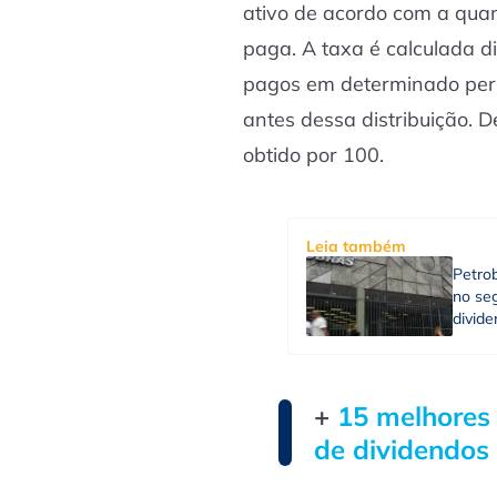
ativo de acordo com a quan
paga. A taxa é calculada di
pagos em determinado perí
antes dessa distribuição. De
obtido por 100.
Leia também
Petrob
no seg
divid
+
15 melhores
de dividendos