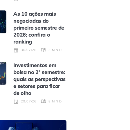
As 10 ações mais
negociadas do
primeiro semestre de
2026; confira o
ranking
3 MIN DE LEITURA
30/07/26
Investimentos em
bolsa no 2º semestre:
quais as perspectivas
e setores para ficar
de olho
8 MIN DE LEITURA
29/07/26