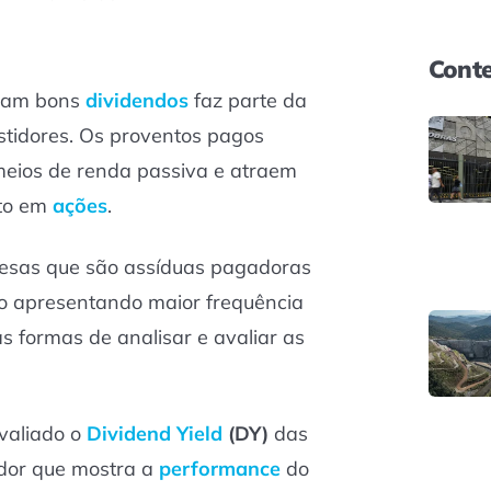
Conte
agam bons
dividendos
faz parte da
estidores. Os proventos pagos
eios de renda passiva e atraem
nto em
ações
.
presas que são assíduas pagadoras
o apresentando maior frequência
s formas de analisar e avaliar as
avaliado o
Dividend Yield
(DY)
das
ador que mostra a
performance
do