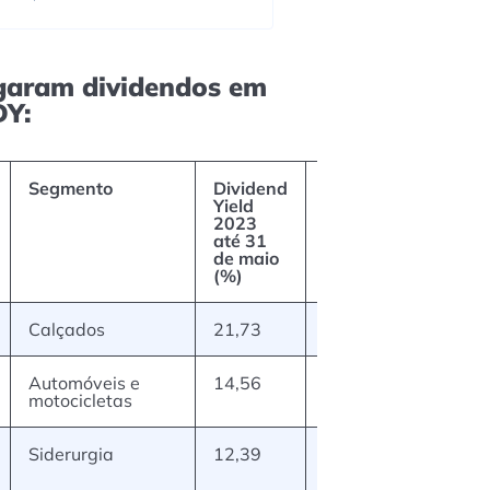
garam dividendos em
DY:
Segmento
Dividend
Dividendos
Vol
Yield
e JCPs
Méd
2023
informados
Diár
até 31
(valor por
(mil
de maio
ação em
de 
(%)
R$)
Calçados
21,73
1,31
16.
Automóveis e
14,56
4,36
9.5
motocicletas
Siderurgia
12,39
1,80
133