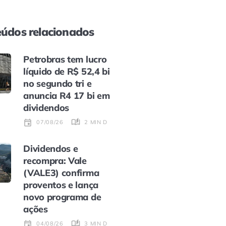
údos relacionados
Petrobras tem lucro
líquido de R$ 52,4 bi
no segundo tri e
anuncia R4 17 bi em
dividendos
2 MIN DE LEITURA
07/08/26
Dividendos e
recompra: Vale
(VALE3) confirma
proventos e lança
novo programa de
ações
3 MIN DE LEITURA
04/08/26