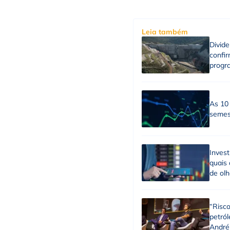
Leia também
Divid
confi
progr
As 10
semest
Inves
quais 
de ol
“Risco
petról
André 