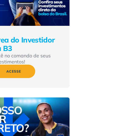
ea do Investidor
a B3
cê no comando de seus
estimentos!
ACESSE