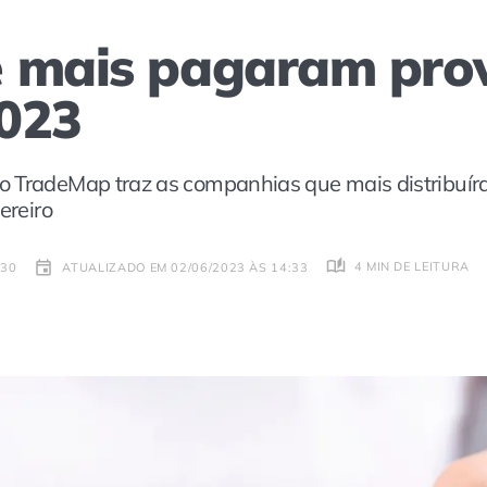
 mais pagaram prov
023
o TradeMap traz as companhias que mais distribuír
ereiro
4 MIN DE LEITURA
:30
ATUALIZADO EM 02/06/2023 ÀS 14:33