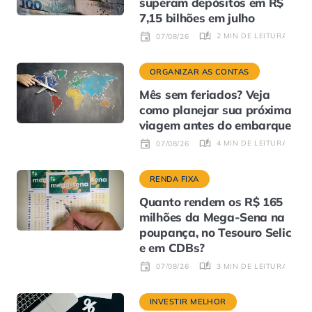
superam depósitos em R$
7,15 bilhões em julho
2 MIN DE LEITURA
07/08/26
ORGANIZAR AS CONTAS
Mês sem feriados? Veja
como planejar sua próxima
viagem antes do embarque
4 MIN DE LEITURA
07/08/26
RENDA FIXA
Quanto rendem os R$ 165
milhões da Mega-Sena na
poupança, no Tesouro Selic
e em CDBs?
3 MIN DE LEITURA
07/08/26
INVESTIR MELHOR