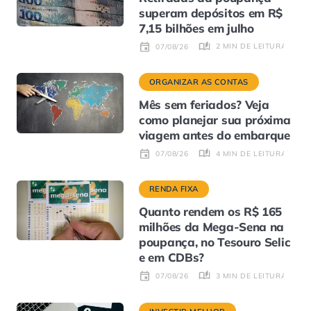
superam depósitos em R$
7,15 bilhões em julho
2 MIN DE LEITURA
07/08/26
ORGANIZAR AS CONTAS
Mês sem feriados? Veja
como planejar sua próxima
viagem antes do embarque
4 MIN DE LEITURA
07/08/26
RENDA FIXA
Quanto rendem os R$ 165
milhões da Mega-Sena na
poupança, no Tesouro Selic
e em CDBs?
3 MIN DE LEITURA
07/08/26