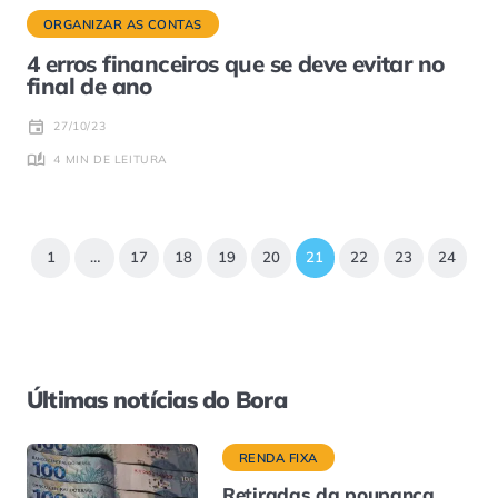
ORGANIZAR AS CONTAS
4 erros financeiros que se deve evitar no
final de ano
27/10/23
4 MIN DE LEITURA
1
…
17
18
19
20
21
22
23
24
Últimas notícias do Bora
RENDA FIXA
Retiradas da poupança