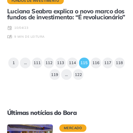
FUNDOS DE INVESTIMENTO
Luciana Seabra explica o novo marco dos
fundos de investimento: “É revolucionário”
10/04/23
9 MIN DE LEITURA
1
…
111
112
113
114
115
116
117
118
119
…
122
Últimas notícias do Bora
MERCADO