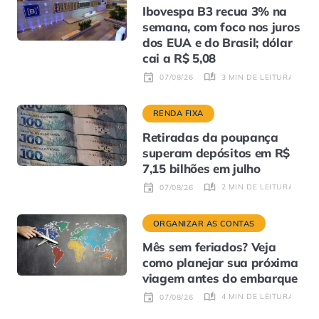
Ibovespa B3 recua 3% na
semana, com foco nos juros
dos EUA e do Brasil; dólar
cai a R$ 5,08
3 MIN DE LEITURA
07/08/26
RENDA FIXA
Retiradas da poupança
superam depósitos em R$
7,15 bilhões em julho
2 MIN DE LEITURA
07/08/26
ORGANIZAR AS CONTAS
Mês sem feriados? Veja
como planejar sua próxima
viagem antes do embarque
4 MIN DE LEITURA
07/08/26