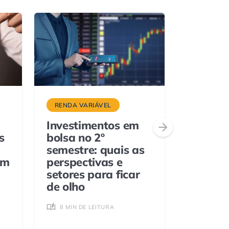
RENDA VARIÁVEL
ETFS
Investimentos em
Nu Asse
s
bolsa no 2º
ETFs de
semestre: quais as
referen
em
perspectivas e
novos í
setores para ficar
5 MIN D
de olho
8 MIN DE LEITURA