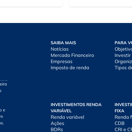
SAIBA MAIS
PARA V
Notícias
Objetiv
Mercado Financeiro
Investir
Empresas
Organiz
Imposto de renda
Tipos d
eira
s
INVESTIMENTOS RENDA
INVEST
o e
VARIÁVEL
FIXA
am
Renda variável
Renda f
os.
Ações
CDB
BDRs
CRI e 