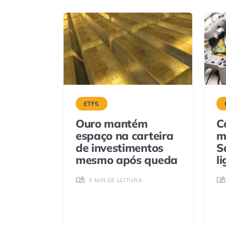
ETFS
Ouro mantém
C
espaço na carteira
m
de investimentos
S
mesmo após queda
l
5 MIN DE LEITURA