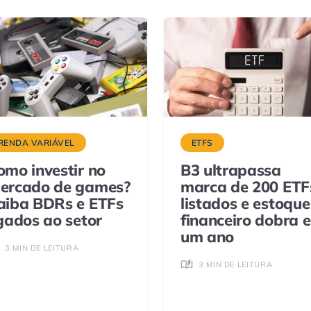
RENDA VARIÁVEL
ETFS
omo investir no
B3 ultrapassa
ercado de games?
marca de 200 ETF
aiba BDRs e ETFs
listados e estoque
igados ao setor
financeiro dobra 
um ano
3 MIN DE LEITURA
3 MIN DE LEITURA