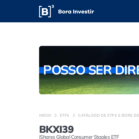
INÍCIO
ETFS
CATÁLOGO DE ETFS E BDRS DE
BKXI39
iShares Global Consumer Staples ETF