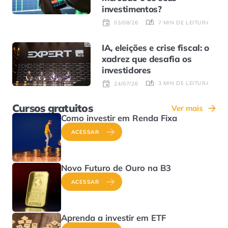
investimentos?
7 MIN DE LEITURA
03/08/26
IA, eleições e crise fiscal: o
xadrez que desafia os
investidores
3 MIN DE LEITURA
24/07/26
Cursos gratuitos
Ver mais
Como investir em Renda Fixa
ACESSAR
Novo Futuro de Ouro na B3
ACESSAR
Aprenda a investir em ETF