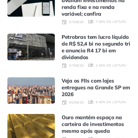
avaliam investimentos na
renda fixa e na renda
variável; confira
7 MIN DE LEITURA
07/08/26
Petrobras tem lucro líquido
de R$ 52,4 bi no segundo tri
e anuncia R4 17 bi em
dividendos
2 MIN DE LEITURA
07/08/26
Veja os FIIs com lajes
entregues na Grande SP em
2026
6 MIN DE LEITURA
05/08/26
Ouro mantém espaço na
carteira de investimentos
mesmo após queda