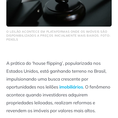
O LEILÃO ACONTECE EM PLATAFORMAS ONDE OS IMÓVEIS SÃO
DISPONIBILIZADOS A PREÇOS INICIALMENTE MAIS BAIXOS. FOTO:
PEXELS
A prática do
‘house flipping’
, popularizada nos
Estados Unidos, está ganhando terreno no Brasil,
impulsionando uma busca crescente por
oportunidades nos leilões
imobiliários
. O fenômeno
acontece quando investidores adquirem
propriedades leiloadas, realizam reformas e
revendem os imóveis por valores mais altos.