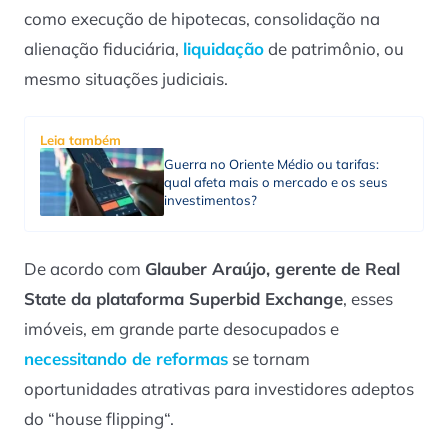
como execução de hipotecas, consolidação na
alienação fiduciária,
liquidação
de patrimônio, ou
mesmo situações judiciais.
Leia também
Guerra no Oriente Médio ou tarifas:
qual afeta mais o mercado e os seus
investimentos?
De acordo com
Glauber Araújo, gerente de Real
State da plataforma Superbid Exchange
, esses
imóveis, em grande parte desocupados e
necessitando de reformas
se tornam
oportunidades atrativas para investidores adeptos
do “
house flipping
“.