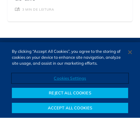
3 MIN DE LEITURA
By clicking “Accept All Cookies”, you agree to the storing of
cookies on your device to enhance site navigation, analyze
site usage, and assist in our marketing efforts.
Cookies Settings
Direitos autorais © 2026. Todos os direitos reservados.
O Bora Investir, site de notícias e educação financeira da B3,
REJECT ALL COOKIES
oferece notícias e conteúdos especializados sobre o mercado
financeiro e diversos tipos de investimentos. Com redação
ACCEPT ALL COOKIES
composta por especialistas, o site proporciona aprendizado
Notícias
Colunistas
Objetivos financeiros
Investimentos
Mais
sólido e confiável, além de artigos de parceiros que ampliam
conhecimentos financeiros para todos os brasileiros.