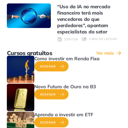
“Uso da IA no mercado
financeiro terá mais
vencedores do que
perdedores”, apontam
especialistas do setor
2 MIN DE LEITURA
23/07/26
Cursos gratuitos
Ver mais
Como investir em Renda Fixa
ACESSAR
Novo Futuro de Ouro na B3
ACESSAR
Aprenda a investir em ETF
ACESSAR