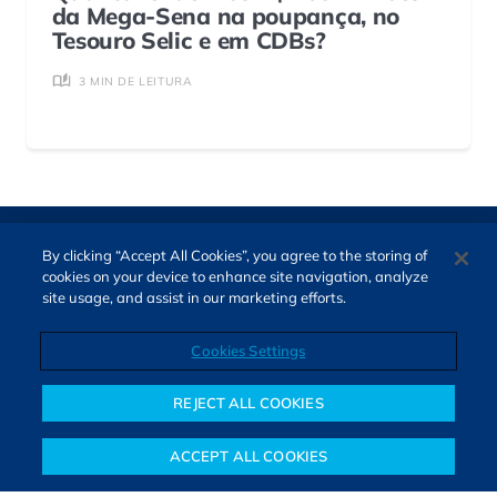
da Mega-Sena na poupança, no
Tesouro Selic e em CDBs?
3 MIN DE LEITURA
By clicking “Accept All Cookies”, you agree to the storing of
cookies on your device to enhance site navigation, analyze
site usage, and assist in our marketing efforts.
Cookies Settings
Direitos autorais © 2026. Todos os direitos reservados.
O Bora Investir, site de notícias e educação financeira da B3,
REJECT ALL COOKIES
oferece notícias e conteúdos especializados sobre o mercado
financeiro e diversos tipos de investimentos. Com redação
ACCEPT ALL COOKIES
composta por especialistas, o site proporciona aprendizado
Notícias
Colunistas
Objetivos financeiros
Investimentos
Mais
sólido e confiável, além de artigos de parceiros que ampliam