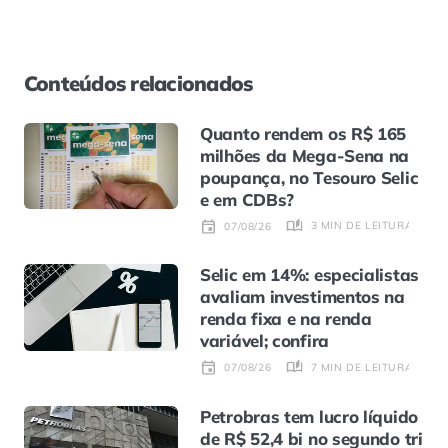
Conteúdos relacionados
Quanto rendem os R$ 165
milhões da Mega-Sena na
poupança, no Tesouro Selic
e em CDBs?
3 MIN DE LEITURA
07/08/26
Selic em 14%: especialistas
avaliam investimentos na
renda fixa e na renda
variável; confira
7 MIN DE LEITURA
07/08/26
Petrobras tem lucro líquido
de R$ 52,4 bi no segundo tri