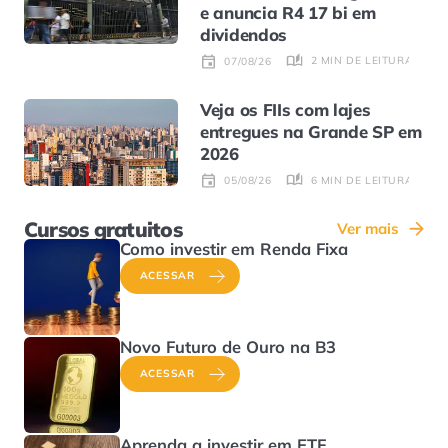
e anuncia R4 17 bi em
dividendos
2 MIN DE LEITURA
07/08/26
Veja os FIIs com lajes
entregues na Grande SP em
2026
6 MIN DE LEITURA
05/08/26
Cursos gratuitos
Ver mais
Como investir em Renda Fixa
ACESSAR
Novo Futuro de Ouro na B3
ACESSAR
Aprenda a investir em ETF