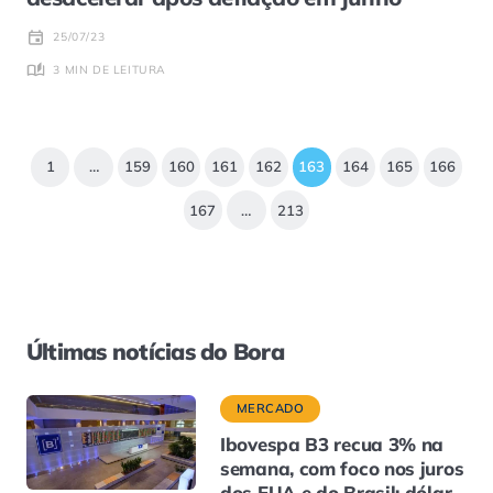
25/07/23
3 MIN DE LEITURA
1
…
159
160
161
162
163
164
165
166
167
…
213
Últimas notícias do Bora
MERCADO
Ibovespa B3 recua 3% na
semana, com foco nos juros
dos EUA e do Brasil; dólar