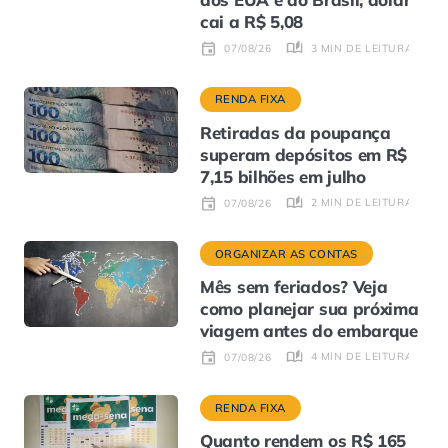
cai a R$ 5,08
3 MIN DE LEITURA
07/08/26
RENDA FIXA
Retiradas da poupança
superam depósitos em R$
7,15 bilhões em julho
2 MIN DE LEITURA
07/08/26
ORGANIZAR AS CONTAS
Mês sem feriados? Veja
como planejar sua próxima
viagem antes do embarque
4 MIN DE LEITURA
07/08/26
RENDA FIXA
Quanto rendem os R$ 165