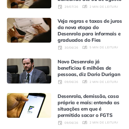
2 MIN DE LEITURA
29/07/26
Veja regras e taxas de juros
da nova etapa do
Desenrola para informais e
graduados do Fies
5 MIN DE LEITURA
30/06/26
Novo Desenrola já
beneficiou 6 milhões de
pessoas, diz Dario Durigan
2 MIN DE LEITURA
09/06/26
Desenrola, demissão, casa
própria e mais: entenda as
situações em que é
permitido sacar o FGTS
2 MIN DE LEITURA
09/06/26