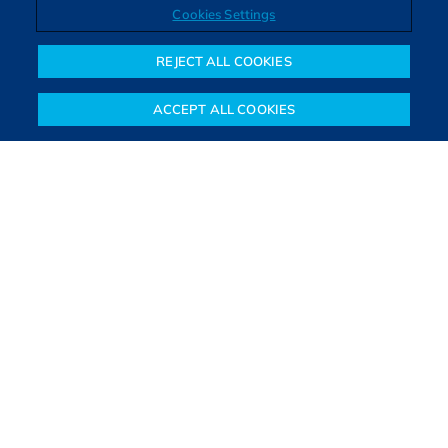
Cookies Settings
Direitos autorais © 2026. Todos os direitos reservados.
O Bora Investir, site de notícias e educação financeira da B3,
REJECT ALL COOKIES
oferece notícias e conteúdos especializados sobre o mercado
financeiro e diversos tipos de investimentos. Com redação
ACCEPT ALL COOKIES
composta por especialistas, o site proporciona aprendizado
Notícias
Colunistas
Objetivos financeiros
Investimentos
Mais
sólido e confiável, além de artigos de parceiros que ampliam
conhecimentos financeiros para todos os brasileiros.
SAIBA MAIS
PARA VOCÊ COMEÇAR
PARA VOCÊ