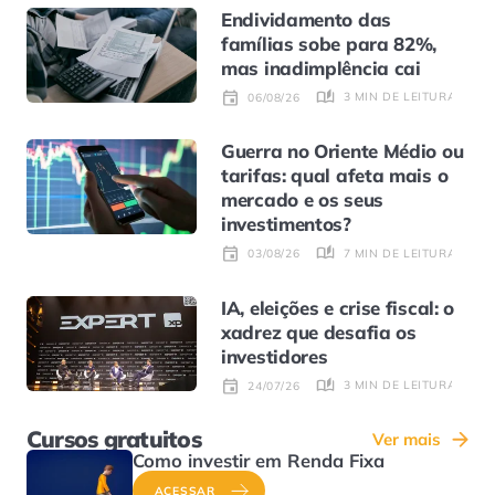
Endividamento das
famílias sobe para 82%,
mas inadimplência cai
3 MIN DE LEITURA
06/08/26
Guerra no Oriente Médio ou
tarifas: qual afeta mais o
mercado e os seus
investimentos?
7 MIN DE LEITURA
03/08/26
IA, eleições e crise fiscal: o
xadrez que desafia os
investidores
3 MIN DE LEITURA
24/07/26
Cursos gratuitos
Ver mais
Como investir em Renda Fixa
ACESSAR