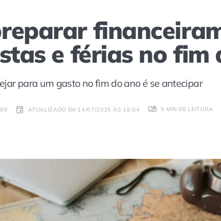
reparar financeira
stas e férias no fim
ejar para um gasto no fim do ano é se antecipar
5 MIN DE LEITURA
:09
ATUALIZADO EM 14/07/2025 ÀS 18:04