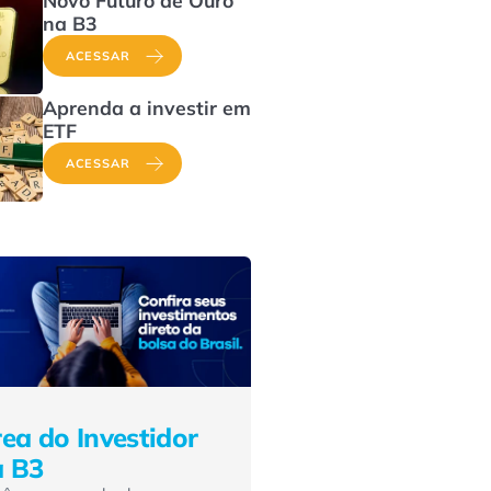
na B3
ACESSAR
Aprenda a investir em
ETF
ACESSAR
ea do Investidor
a B3