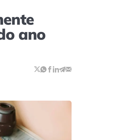
mente
 do ano