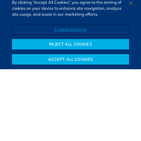
By clicking “Accept All Cookies”, you agree to the storing of
cookies on your device to enhance site navigation, analyze
site usage, and assist in our marketing efforts.
Cookies Settings
Direitos autorais © 2026. Todos os direitos reservados.
O Bora Investir, site de notícias e educação financeira da B3,
REJECT ALL COOKIES
oferece notícias e conteúdos especializados sobre o mercado
financeiro e diversos tipos de investimentos. Com redação
ACCEPT ALL COOKIES
composta por especialistas, o site proporciona aprendizado
Notícias
Colunistas
Objetivos financeiros
Investimentos
Mais
sólido e confiável, além de artigos de parceiros que ampliam
conhecimentos financeiros para todos os brasileiros.
SAIBA MAIS
PARA VOCÊ COMEÇAR