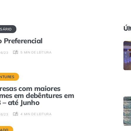
Úl
SÁRIO
 Preferencial
5 MIN DE LEITURA
06/23
NTURES
resas com maiores
mes em debêntures em
 – até Junho
4 MIN DE LEITURA
06/23
CADO