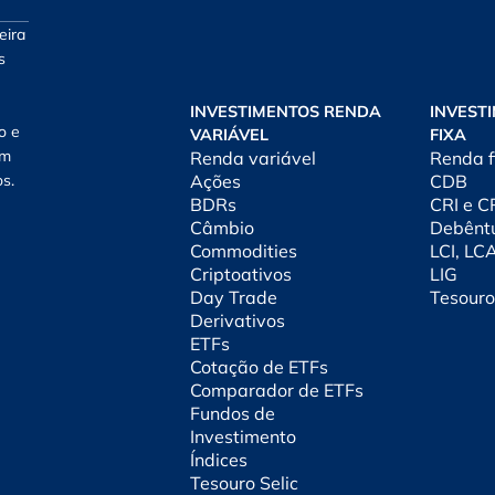
eira
s
INVESTIMENTOS RENDA
INVEST
o e
VARIÁVEL
FIXA
am
Renda variável
Renda f
os.
Ações
CDB
BDRs
CRI e 
Câmbio
Debênt
Commodities
LCI, LC
Criptoativos
LIG
Day Trade
Tesouro
Derivativos
ETFs
Cotação de ETFs
Comparador de ETFs
Fundos de
Investimento
Índices
Tesouro Selic