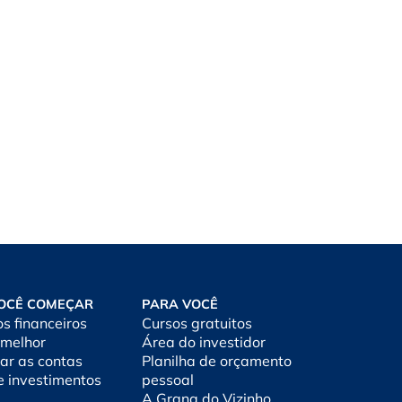
OCÊ COMEÇAR
PARA VOCÊ
os financeiros
Cursos gratuitos
 melhor
Área do investidor
ar as contas
Planilha de orçamento
e investimentos
pessoal
A Grana do Vizinho