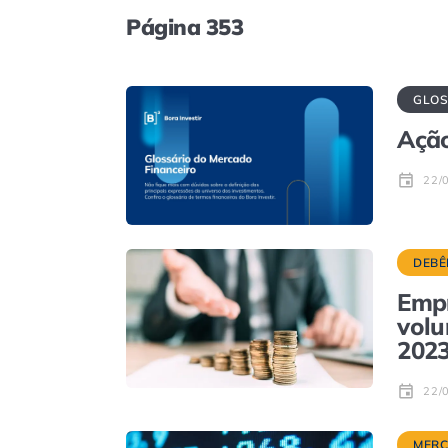
Página 353
GLOS
Ação
22/
DEBÊ
Emp
volu
2023
22/
MER