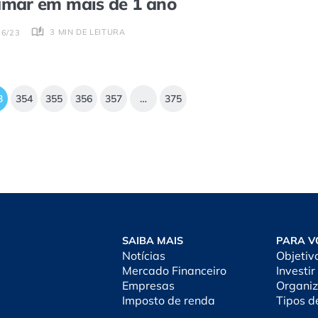
mar em mais de 1 ano
3 MIN DE LEITURA
06/23
3
354
355
356
357
…
375
SAIBA MAIS
PARA V
Notícias
Objetiv
Mercado Financeiro
Investir
Empresas
Organiz
Imposto de renda
Tipos d