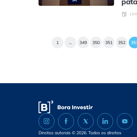
pata
19/
1
…
349
350
351
352
35
Direitos autorais © 2026. Todos os direitos