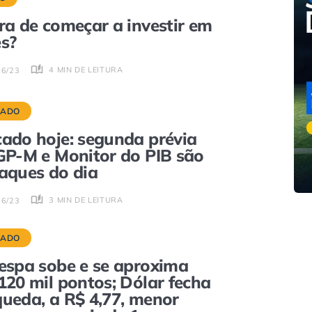
ra de começar a investir em
s?
4 MIN DE LEITURA
06/23
CADO
ado hoje: segunda prévia
GP-M e Monitor do PIB são
aques do dia
3 MIN DE LEITURA
06/23
CADO
espa sobe e se aproxima
120 mil pontos; Dólar fecha
ueda, a R$ 4,77, menor