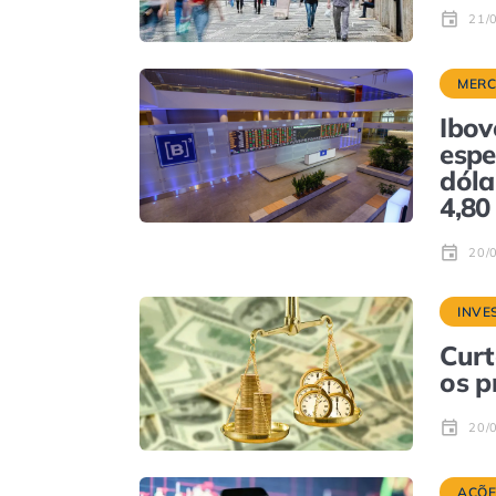
21/
MER
Ibov
espe
dóla
4,80
20/
INVE
Curt
os p
20/
AÇÕE