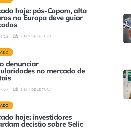
ado hoje: pós-Copom, alta
uros na Europa deve guiar
cados
3 MIN DE LEITURA
06/23
CADO
o denunciar
gularidades no mercado de
tais
3 MIN DE LEITURA
06/23
CADO
ado hoje: investidores
rdam decisão sobre Selic