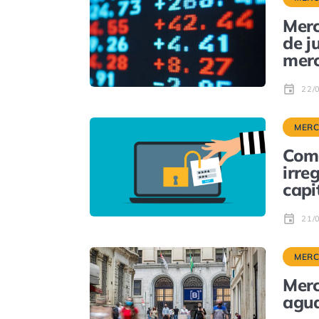
Merc
de j
mer
22/
MER
Com
irre
capi
21/
MER
Merc
agua