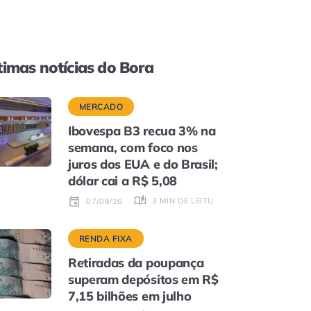
timas notícias do Bora
MERCADO
Ibovespa B3 recua 3% na
semana, com foco nos
juros dos EUA e do Brasil;
dólar cai a R$ 5,08
3 MIN DE LEITURA
07/08/26
RENDA FIXA
Retiradas da poupança
superam depósitos em R$
7,15 bilhões em julho