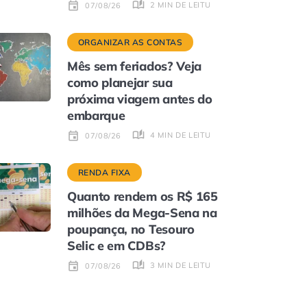
2 MIN DE LEITURA
07/08/26
ORGANIZAR AS CONTAS
Mês sem feriados? Veja
como planejar sua
próxima viagem antes do
embarque
4 MIN DE LEITURA
07/08/26
RENDA FIXA
Quanto rendem os R$ 165
milhões da Mega-Sena na
poupança, no Tesouro
Selic e em CDBs?
3 MIN DE LEITURA
07/08/26