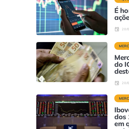
É ho
açõe
20/
MER
Merc
do I
dest
20/
MER
Ibov
dos 
em q