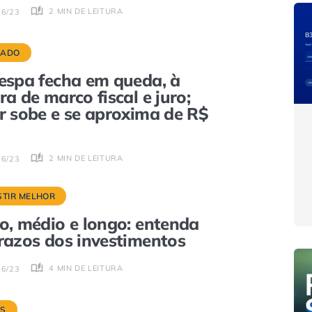
2 MIN DE LEITURA
06/23
CADO
espa fecha em queda, à
ra de marco fiscal e juro;
r sobe e se aproxima de R$
2 MIN DE LEITURA
06/23
STIR MELHOR
o, médio e longo: entenda
razos dos investimentos
4 MIN DE LEITURA
06/23
S