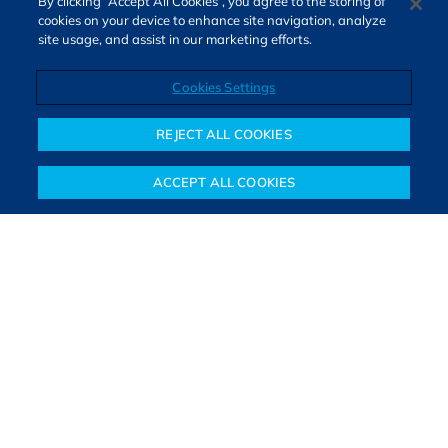
By clicking “Accept All Cookies”, you agree to the storing of
cookies on your device to enhance site navigation, analyze
site usage, and assist in our marketing efforts.
Cookies Settings
Direitos autorais © 2026. Todos os direitos reservados.
O Bora Investir, site de notícias e educação financeira da B3,
REJECT ALL COOKIES
oferece notícias e conteúdos especializados sobre o mercado
financeiro e diversos tipos de investimentos. Com redação
ACCEPT ALL COOKIES
composta por especialistas, o site proporciona aprendizado
Notícias
Colunistas
Objetivos financeiros
Investimentos
Mais
sólido e confiável, além de artigos de parceiros que ampliam
conhecimentos financeiros para todos os brasileiros.
SAIBA MAIS
PARA VOCÊ COMEÇAR