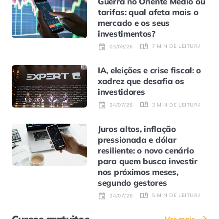
Guerra no Oriente Médio ou
tarifas: qual afeta mais o
mercado e os seus
investimentos?
7 MIN DE LEITURA
03/08/26
IA, eleições e crise fiscal: o
xadrez que desafia os
investidores
3 MIN DE LEITURA
24/07/26
Juros altos, inflação
pressionada e dólar
resiliente: o novo cenário
para quem busca investir
nos próximos meses,
segundo gestores
5 MIN DE LEITURA
24/07/26