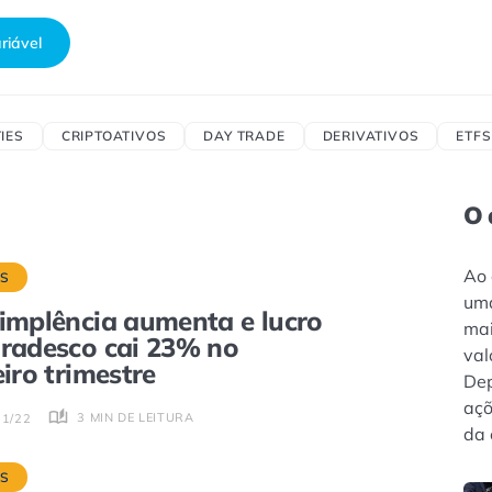
riável
IES
CRIPTOATIVOS
DAY TRADE
DERIVATIVOS
ETFS
O 
Ao 
S
uma
implência aumenta e lucro
mai
radesco cai 23% no
val
eiro trimestre
Dep
açõ
3 MIN DE LEITURA
11/22
da 
S