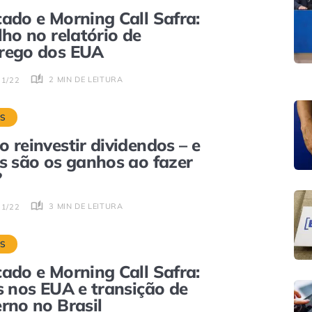
ado e Morning Call Safra:
lho no relatório de
rego dos EUA
2 MIN DE LEITURA
11/22
S
 reinvestir dividendos – e
s são os ganhos ao fazer
?
3 MIN DE LEITURA
11/22
S
ado e Morning Call Safra:
s nos EUA e transição de
rno no Brasil