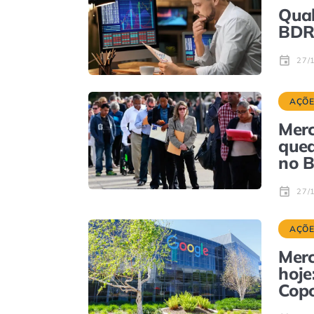
Qual
BDRs
27/
AÇÕE
Merc
qued
no B
27/
AÇÕE
Merc
hoje
Co