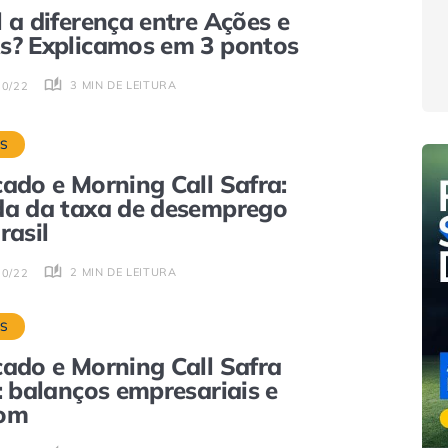
 a diferença entre Ações e
? Explicamos em 3 pontos
3 MIN DE LEITURA
10/22
S
ado e Morning Call Safra:
a da taxa de desemprego
rasil
2 MIN DE LEITURA
10/22
S
ado e Morning Call Safra
: balanços empresariais e
pom