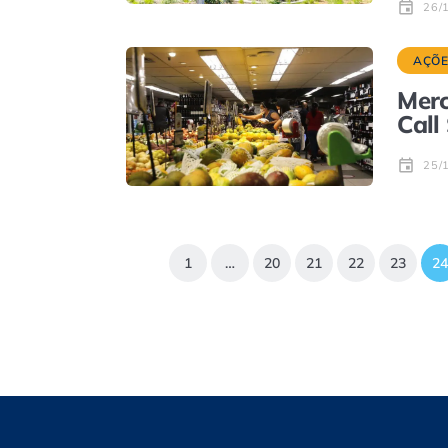
26/
AÇÕE
Merc
Call
25/
1
…
20
21
22
23
24