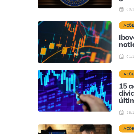
03/
AÇÕE
Ibov
noti
01/
AÇÕE
15 a
divi
últi
28/
AÇÕE