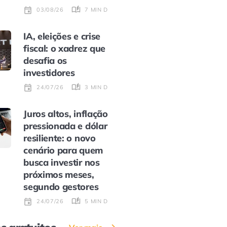
7 MIN DE LEITURA
03/08/26
IA, eleições e crise
fiscal: o xadrez que
desafia os
investidores
3 MIN DE LEITURA
24/07/26
Juros altos, inflação
pressionada e dólar
resiliente: o novo
cenário para quem
busca investir nos
próximos meses,
segundo gestores
5 MIN DE LEITURA
24/07/26