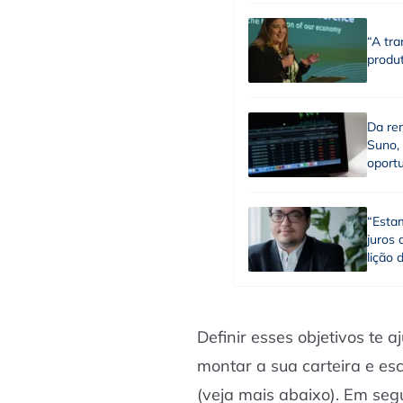
“A tra
produt
Da ren
Suno,
oport
“Esta
juros
lição 
Definir esses objetivos te 
montar a sua carteira e esc
(veja mais abaixo). Em seg