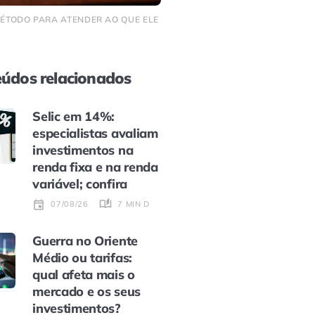
MÉTODO PARA ATENDER AO QUE ELE
údos relacionados
Selic em 14%:
especialistas avaliam
investimentos na
renda fixa e na renda
variável; confira
7 MIN DE LEITURA
07/08/26
Guerra no Oriente
Médio ou tarifas:
qual afeta mais o
mercado e os seus
investimentos?