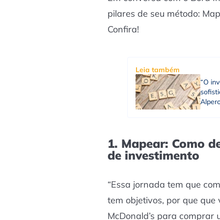
pilares de seu método: Mape
Confira!
Leia também
“O in
sofist
Alper
1. Mapear: Como def
de investimento
“Essa jornada tem que com
tem objetivos, por que que
McDonald’s para comprar u