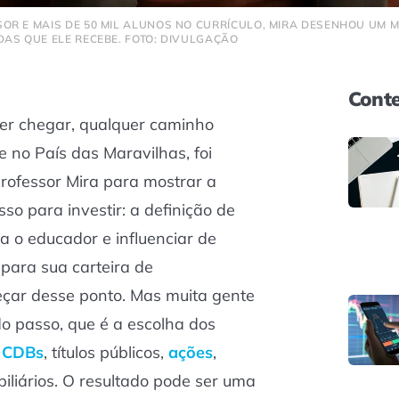
OR E MAIS DE 50 MIL ALUNOS NO CURRÍCULO, MIRA DESENHOU UM 
DAS QUE ELE RECEBE. FOTO: DIVULGAÇÃO
Conte
er chegar, qualquer caminho
ce no País das Maravilhas
, foi
rofessor Mira para mostrar a
so para investir: a definição de
a o educador e influenciar de
 para sua carteira de
eçar desse ponto. Mas muita gente
o passo, que é a escolha dos
–
CDBs
, títulos públicos,
ações
,
iliários. O resultado pode ser uma