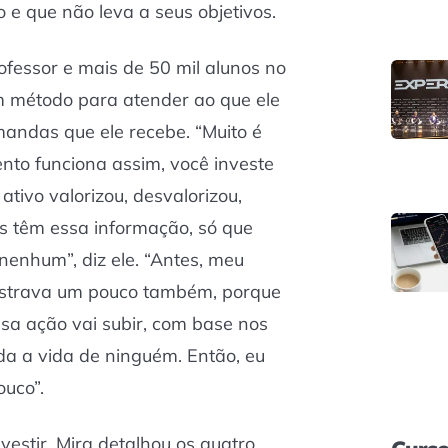
o e que não leva a seus objetivos.
fessor e mais de 50 mil alunos no
m método para atender ao que ele
mandas que ele recebe. “Muito é
mento funciona assim, você investe
ativo valorizou, desvalorizou,
s têm essa informação, só que
nenhum”, diz ele. “Antes, meu
rustrava um pouco também, porque
ssa ação vai subir, com base nos
da a vida de ninguém. Então, eu
uco”.
estir, Mira detalhou os quatro