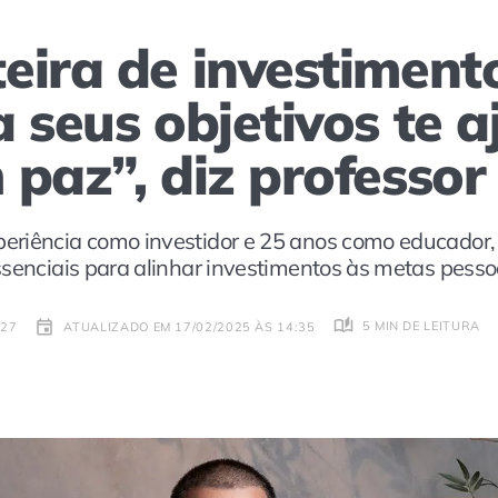
eira de investiment
 seus objetivos te a
 paz”, diz professor
riência como investidor e 25 anos como educador, 
ssenciais para alinhar investimentos às metas pesso
5 MIN DE LEITURA
:27
ATUALIZADO EM 17/02/2025 ÀS 14:35