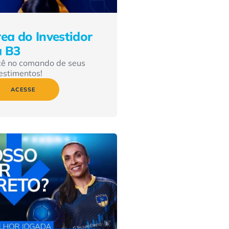
ea do Investidor
a B3
cê no comando de seus
estimentos!
ACESSE