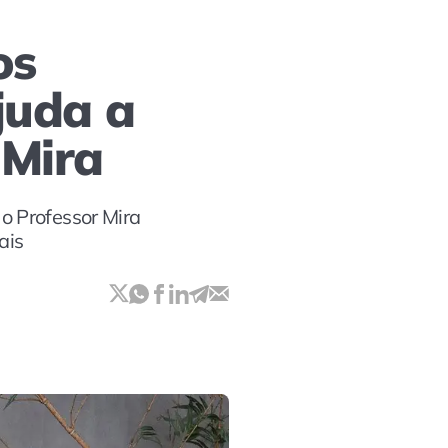
os
juda a
 Mira
o Professor Mira
ais