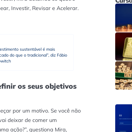
Curso
ar, Investir, Revisar e Acelerar.
vestimento sustentável é mais
icado do que o tradicional”, diz Fábio
owitch
inir os seus objetivos
eçar por um motivo. Se você não
 vai deixar de comer um
ma ação?”, questiona Mira,