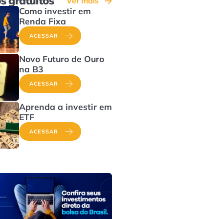
s gratuitos
Ver mais
Como investir em
Renda Fixa
ACESSAR
Novo Futuro de Ouro
na B3
ACESSAR
Aprenda a investir em
ETF
ACESSAR