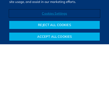
site usage, and assist in our marketing efforts.
Cookies Settings
Direitos autorais © 2026. Todos os direitos reservados.
O Bora Investir, site de notícias e educação financeira da B3,
REJECT ALL COOKIES
oferece notícias e conteúdos especializados sobre o mercado
financeiro e diversos tipos de investimentos. Com redação
ACCEPT ALL COOKIES
composta por especialistas, o site proporciona aprendizado
Notícias
Colunistas
Objetivos financeiros
Investimentos
Mais
sólido e confiável, além de artigos de parceiros que ampliam
conhecimentos financeiros para todos os brasileiros.
SAIBA MAIS
PARA VOCÊ COMEÇAR
PARA VOCÊ