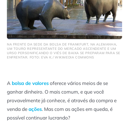
NA FRENTE DA SEDE DA BOLSA DE FRANKFURT, NA ALEMANHA,
UM TOURO REPRESENTANTE DO MERCADO ASCENDENTE E UM
URSO PERSONIFICANDO O VIÉS DE BAIXA SE PREPARAM PARA SE
ENFRENTAR. FOTO: EVA K./ WIKIMEDIA COMMONS
A
bolsa de valores
oferece vários meios de se
ganhar dinheiro. O mais comum, e que você
provavelmente já conhece, é através da compra e
venda de
ações
. Mas com as ações em queda, é
possível continuar lucrando?