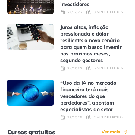
investidores
3 MIN DE LEITURA
24/07/26
Juros altos, inflação
pressionada e dólar
resiliente: o novo cenário
para quem busca investir
nos próximos meses,
segundo gestores
5 MIN DE LEITURA
24/07/26
“Uso da IA no mercado
financeiro terá mais
vencedores do que
perdedores”, apontam
especialistas do setor
2 MIN DE LEITURA
23/07/26
Cursos gratuitos
Ver mais