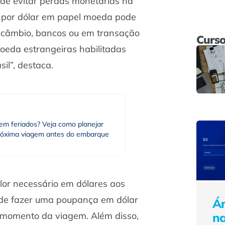
 de evitar perdas monetárias na
l por dólar em papel moeda pode
e câmbio, bancos ou em transação
Curso
moeda estrangeiras habilitadas
il”, destaca.
em feriados? Veja como planejar
róxima viagem antes do embarque
alor necessário em dólares aos
 de fazer uma poupança em dólar
Ár
n
 momento da viagem. Além disso,