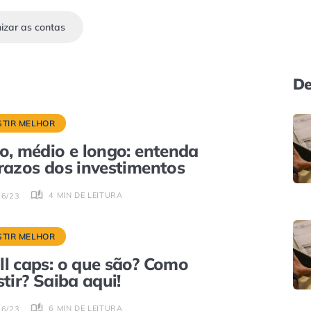
izar as contas
De
STIR MELHOR
o, médio e longo: entenda
razos dos investimentos
4 MIN DE LEITURA
06/23
STIR MELHOR
l caps: o que são? Como
stir? Saiba aqui!
6 MIN DE LEITURA
06/23