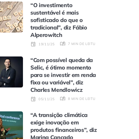
“O investimento
sustentável é mais
sofisticado do que o
tradicional”, diz Fábio
Alperowitch
7 MIN DE LEITURA
19/11/25
“Com possível queda da
Selic, é ótimo momento
para se investir em renda
fixa ou variável”, diz
Charles Mendlowicz
8 MIN DE LEITURA
05/11/25
“A transição climática
exige inovação em
produtos financeiros”, diz
Marina Cançado