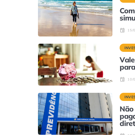
Como
simu
15/
INVE
Vale
para
10/
INVE
Não 
paga
dire