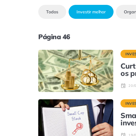
Todos
Investir melhor
Organ
Página 46
INVE
Curt
os p
20/
INVE
Smal
inve
19/