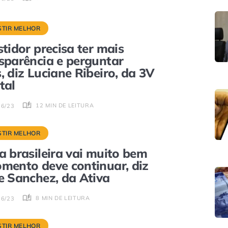
STIR MELHOR
stidor precisa ter mais
sparência e perguntar
, diz Luciane Ribeiro, da 3V
tal
12 MIN DE LEITURA
06/23
STIR MELHOR
a brasileira vai muito bem
mento deve continuar, diz
e Sanchez, da Ativa
8 MIN DE LEITURA
06/23
STIR MELHOR