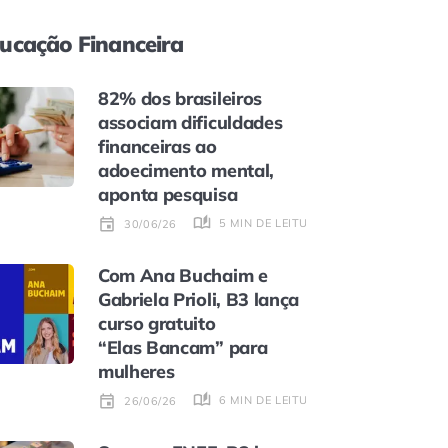
ucação Financeira
82% dos brasileiros
associam dificuldades
financeiras ao
adoecimento mental,
aponta pesquisa
5 MIN DE LEITURA
30/06/26
Com Ana Buchaim e
Gabriela Prioli, B3 lança
curso gratuito
“Elas Bancam” para
mulheres
6 MIN DE LEITURA
26/06/26