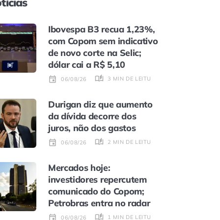
tícias
Ibovespa B3 recua 1,23%,
com Copom sem indicativo
de novo corte na Selic;
dólar cai a R$ 5,10
3 MIN DE LEITURA
06/08/26
Durigan diz que aumento
da dívida decorre dos
juros, não dos gastos
2 MIN DE LEITURA
06/08/26
Mercados hoje:
investidores repercutem
comunicado do Copom;
Petrobras entra no radar
1 MIN DE LEITURA
06/08/26