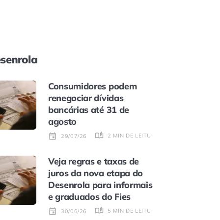
senrola
Consumidores podem
renegociar dívidas
bancárias até 31 de
agosto
2 MIN DE LEITURA
29/07/26
Veja regras e taxas de
juros da nova etapa do
Desenrola para informais
e graduados do Fies
5 MIN DE LEITURA
30/06/26