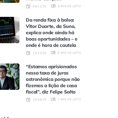
9 MIN DE LEITURA
04/11/25
Da renda fixa à bolsa:
Vitor Duarte, da Suno,
explica onde ainda há
boas oportunidades – e
onde é hora de cautela
6 MIN DE LEITURA
22/10/25
“Estamos aprisionados
nessa taxa de juros
astronômica porque não
fizemos a lição de casa
fiscal”, diz Felipe Salto
7 MIN DE LEITURA
25/08/25