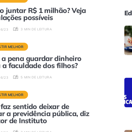
 juntar R$ 1 milhão? Veja
Ed
lações possíveis
3 MIN DE LEITURA
06/23
STIR MELHOR
 a pena guardar dinheiro
 a faculdade dos filhos?
5 MIN DE LEITURA
06/23
STIR MELHOR
faz sentido deixar de
r a previdência pública, diz
tor de Instituto