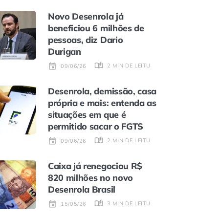
Novo Desenrola já
beneficiou 6 milhões de
pessoas, diz Dario
Durigan
2 MIN DE LEITURA
09/06/26
Desenrola, demissão, casa
própria e mais: entenda as
situações em que é
permitido sacar o FGTS
2 MIN DE LEITURA
09/06/26
Caixa já renegociou R$
820 milhões no novo
Desenrola Brasil
3 MIN DE LEITURA
15/05/26