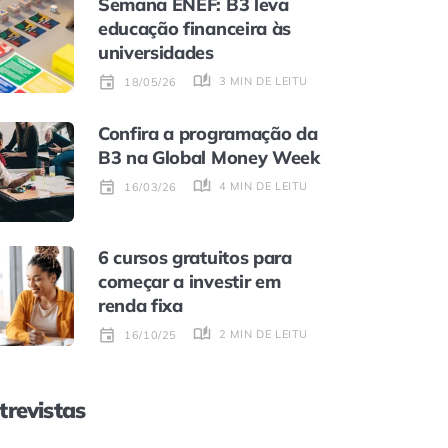
Semana ENEF: B3 leva
educação financeira às
universidades
3 MIN DE LEITURA
18/05/26
Confira a programação da
B3 na Global Money Week
4 MIN DE LEITURA
16/03/26
6 cursos gratuitos para
começar a investir em
renda fixa
2 MIN DE LEITURA
16/10/25
trevistas