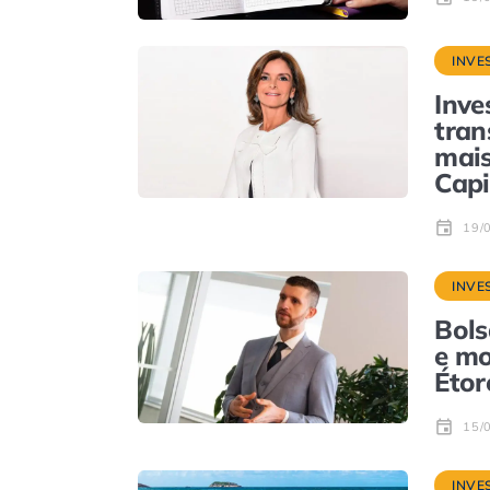
INVE
Inve
tran
mais
Capi
19/
INVE
Bols
e mo
Étor
15/
INVE