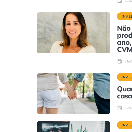
07/
INVE
Não 
prod
ano,
CV
05/
INVE
Quan
casa
02/
INVE