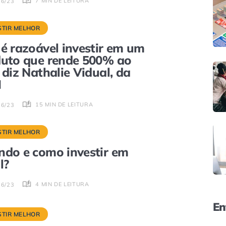
7 MIN DE LEITURA
06/23
STIR MELHOR
é razoável investir em um
uto que rende 500% ao
 diz Nathalie Vidual, da
M
15 MIN DE LEITURA
06/23
STIR MELHOR
do e como investir em
l?
4 MIN DE LEITURA
06/23
En
STIR MELHOR