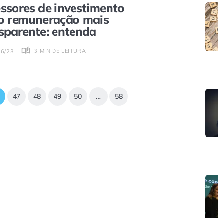
ssores de investimento
o remuneração mais
sparente: entenda
3 MIN DE LEITURA
06/23
47
48
49
50
…
58