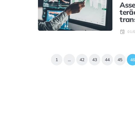
Asse
terã
tran
01/
1
…
42
43
44
45
46