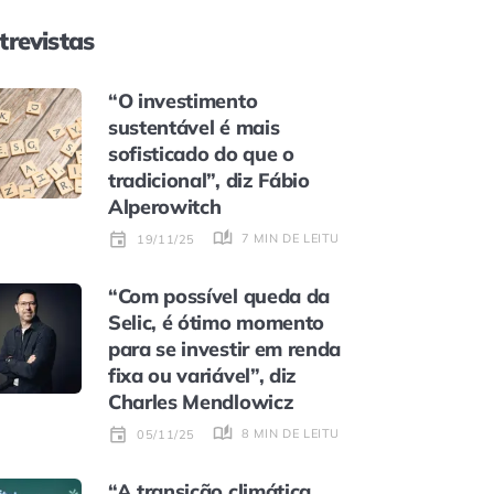
trevistas
“O investimento
sustentável é mais
sofisticado do que o
tradicional”, diz Fábio
Alperowitch
7 MIN DE LEITURA
19/11/25
“Com possível queda da
Selic, é ótimo momento
para se investir em renda
fixa ou variável”, diz
Charles Mendlowicz
8 MIN DE LEITURA
05/11/25
“A transição climática