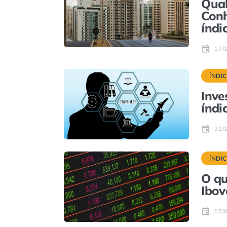
Qual
Con
índi
17/
ÍNDI
Inve
índi
20/
ÍNDI
O qu
Ibov
07/