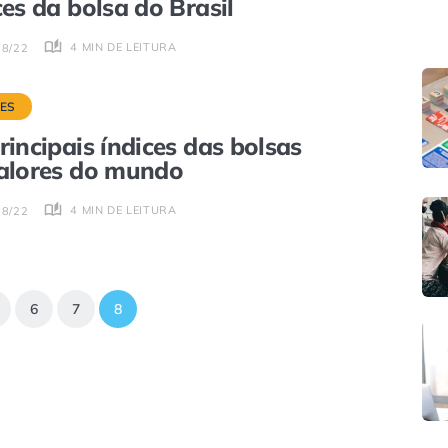
ces da bolsa do Brasil
4 MIN DE LEITURA
08/22
CES
rincipais índices das bolsas
alores do mundo
4 MIN DE LEITURA
08/22
6
7
8