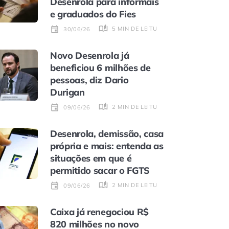
Desenrola para informais
e graduados do Fies
5 MIN DE LEITURA
30/06/26
Novo Desenrola já
beneficiou 6 milhões de
pessoas, diz Dario
Durigan
2 MIN DE LEITURA
09/06/26
Desenrola, demissão, casa
própria e mais: entenda as
situações em que é
permitido sacar o FGTS
2 MIN DE LEITURA
09/06/26
Caixa já renegociou R$
820 milhões no novo