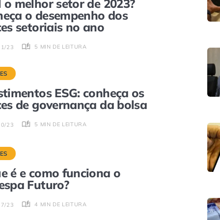
 o melhor setor de 2023?
heça o desempenho dos
ces setoriais no ano
5 MIN DE LEITURA
11/23
CES
stimentos ESG: conheça os
ces de governança da bolsa
5 MIN DE LEITURA
10/23
CES
e é e como funciona o
espa Futuro?
4 MIN DE LEITURA
07/23