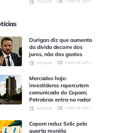
7 MIN DE LEITURA
25/08/25
tícias
Durigan diz que aumento
da dívida decorre dos
juros, não dos gastos
2 MIN DE LEITURA
06/08/26
Mercados hoje:
investidores repercutem
comunicado do Copom;
Petrobras entra no radar
1 MIN DE LEITURA
06/08/26
Copom reduz Selic pela
quarta reunião