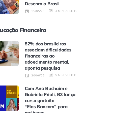
Desenrola Brasil
3 MIN DE LEITURA
15/05/26
ucação Financeira
82% dos brasileiros
associam dificuldades
financeiras ao
adoecimento mental,
aponta pesquisa
5 MIN DE LEITURA
30/06/26
Com Ana Buchaim e
Gabriela Prioli, B3 lança
curso gratuito
“Elas Bancam” para
mulheres