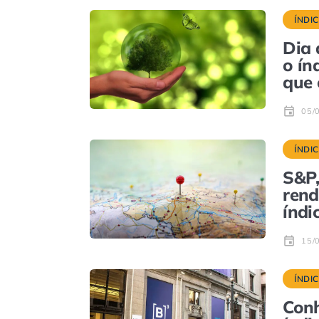
ÍNDI
Dia 
o ín
que 
05/
ÍNDI
S&P,
rend
índi
15/
ÍNDI
Conh