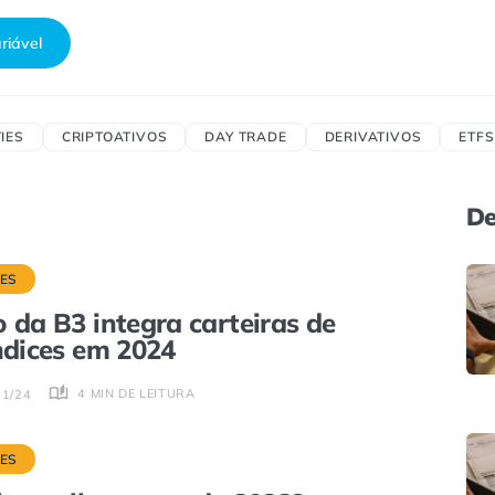
riável
IES
CRIPTOATIVOS
DAY TRADE
DERIVATIVOS
ETFS
De
CES
 da B3 integra carteiras de
ndices em 2024
4 MIN DE LEITURA
01/24
CES