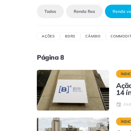
Todos
Renda fixa
Renda va
AÇÕES
BDRS
CÂMBIO
COMMODIT
Página 8
ÍNDI
Ação
14 í
05/
ÍNDI