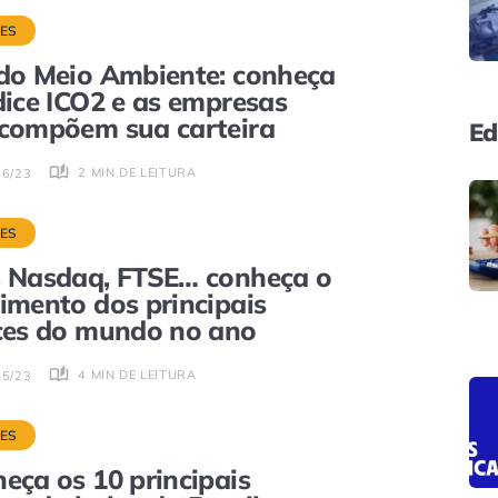
CES
do Meio Ambiente: conheça
dice ICO2 e as empresas
compõem sua carteira
Ed
2 MIN DE LEITURA
06/23
CES
 Nasdaq, FTSE… conheça o
imento dos principais
ces do mundo no ano
4 MIN DE LEITURA
05/23
CES
eça os 10 principais