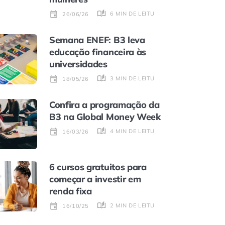
6 MIN DE LEITURA
26/06/26
Semana ENEF: B3 leva
educação financeira às
universidades
3 MIN DE LEITURA
18/05/26
Confira a programação da
B3 na Global Money Week
4 MIN DE LEITURA
16/03/26
6 cursos gratuitos para
começar a investir em
renda fixa
2 MIN DE LEITURA
16/10/25