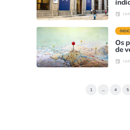
índi
19/
ÍNDI
Os p
de v
19/
1
…
4
5