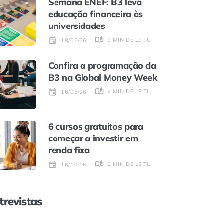
Semana ENEF: B3 leva
educação financeira às
universidades
3 MIN DE LEITURA
18/05/26
Confira a programação da
B3 na Global Money Week
4 MIN DE LEITURA
16/03/26
6 cursos gratuitos para
começar a investir em
renda fixa
2 MIN DE LEITURA
16/10/25
trevistas