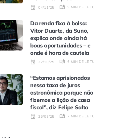
9 MIN DE LEITURA
04/11/25
Da renda fixa à bolsa:
Vitor Duarte, da Suno,
explica onde ainda há
boas oportunidades – e
onde é hora de cautela
6 MIN DE LEITURA
22/10/25
“Estamos aprisionados
nessa taxa de juros
astronômica porque não
fizemos a lição de casa
fiscal”, diz Felipe Salto
7 MIN DE LEITURA
25/08/25