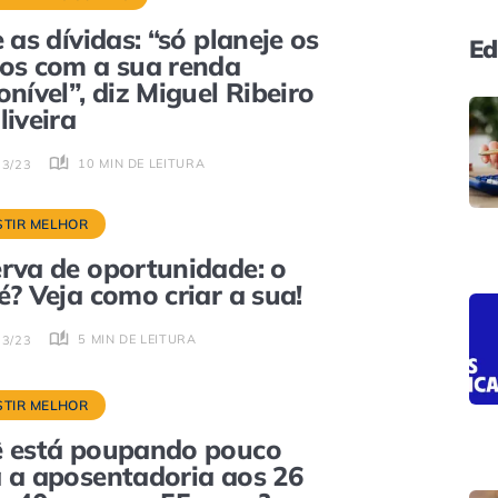
e as dívidas: “só planeje os
Ed
os com a sua renda
onível”, diz Miguel Ribeiro
liveira
10 MIN DE LEITURA
03/23
STIR MELHOR
rva de oportunidade: o
é? Veja como criar a sua!
5 MIN DE LEITURA
03/23
STIR MELHOR
 está poupando pouco
 a aposentadoria aos 26