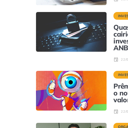
INVE
Quas
cair
inve
ANB
22/
INVE
Prêm
o no
valo
22/
ORGA