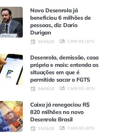
Novo Desenrola já
beneficiou 6 milhões de
pessoas, diz Dario
Durigan
2 MIN DE LEITURA
09/06/26
Desenrola, demissão, casa
própria e mais: entenda as
situações em que é
permitido sacar o FGTS
2 MIN DE LEITURA
09/06/26
Caixa já renegociou R$
820 milhões no novo
Desenrola Brasil
3 MIN DE LEITURA
15/05/26