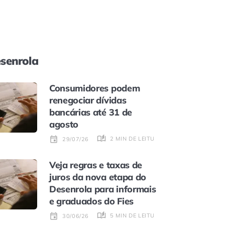
senrola
Consumidores podem
renegociar dívidas
bancárias até 31 de
agosto
2 MIN DE LEITURA
29/07/26
Veja regras e taxas de
juros da nova etapa do
Desenrola para informais
e graduados do Fies
5 MIN DE LEITURA
30/06/26