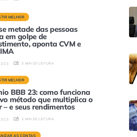
STIR MELHOR
e metade das pessoas
ia em golpe de
stimento, aponta CVM e
IMA
3 MIN DE LEITURA
03/23
STIR MELHOR
io BBB 23: como funciona
vo método que multiplica o
r – e seus rendimentos
3 MIN DE LEITURA
03/23
NIZAR AS CONTAS