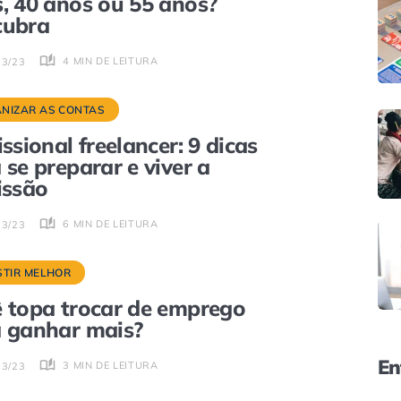
, 40 anos ou 55 anos?
cubra
4 MIN DE LEITURA
03/23
NIZAR AS CONTAS
issional freelancer: 9 dicas
 se preparar e viver a
issão
6 MIN DE LEITURA
03/23
STIR MELHOR
 topa trocar de emprego
 ganhar mais?
En
3 MIN DE LEITURA
03/23