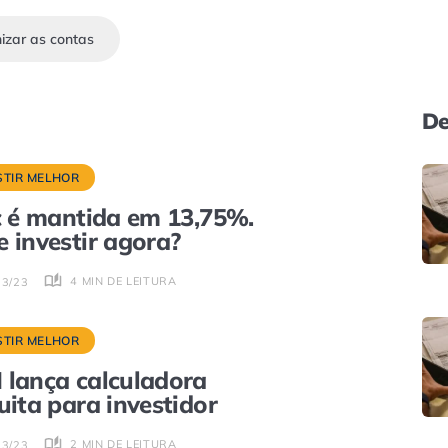
izar as contas
De
STIR MELHOR
c é mantida em 13,75%.
 investir agora?
4 MIN DE LEITURA
03/23
STIR MELHOR
lança calculadora
uita para investidor
2 MIN DE LEITURA
03/23