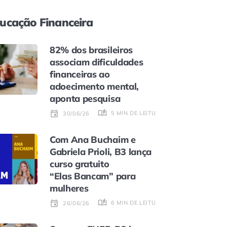
ucação Financeira
82% dos brasileiros
associam dificuldades
financeiras ao
adoecimento mental,
aponta pesquisa
5 MIN DE LEITURA
30/06/26
Com Ana Buchaim e
Gabriela Prioli, B3 lança
curso gratuito
“Elas Bancam” para
mulheres
6 MIN DE LEITURA
26/06/26