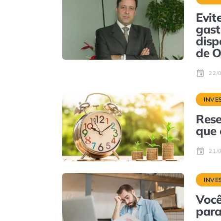
Evit
gast
disp
de O
22/
INVE
Rese
que 
21/
INVE
Você
para