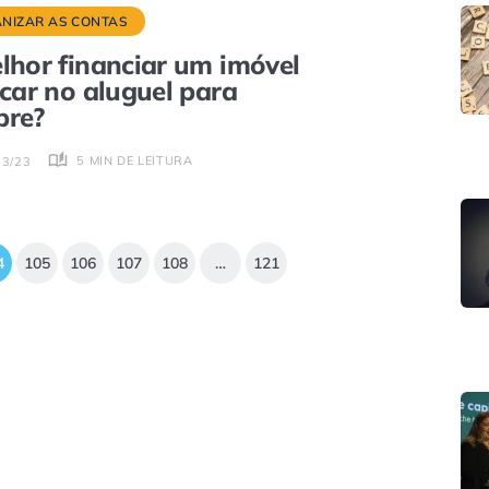
NIZAR AS CONTAS
lhor financiar um imóvel
icar no aluguel para
pre?
5 MIN DE LEITURA
03/23
4
105
106
107
108
…
121