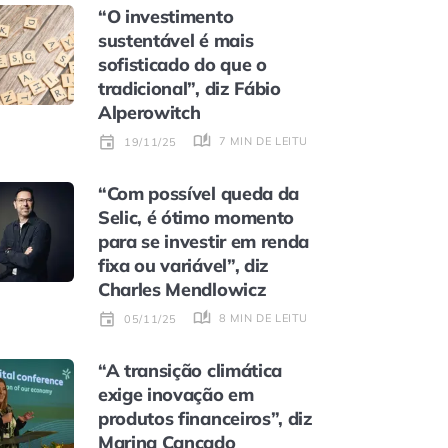
“O investimento
sustentável é mais
sofisticado do que o
tradicional”, diz Fábio
Alperowitch
7 MIN DE LEITURA
19/11/25
“Com possível queda da
Selic, é ótimo momento
para se investir em renda
fixa ou variável”, diz
Charles Mendlowicz
8 MIN DE LEITURA
05/11/25
“A transição climática
exige inovação em
produtos financeiros”, diz
Marina Cançado