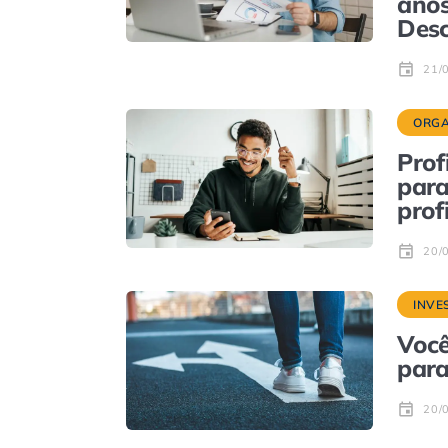
anos
Des
21/
ORGA
Prof
para
prof
20/
INVE
Você
para
20/