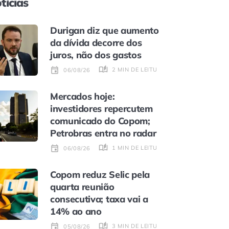
tícias
Durigan diz que aumento
da dívida decorre dos
juros, não dos gastos
2 MIN DE LEITURA
06/08/26
Mercados hoje:
investidores repercutem
comunicado do Copom;
Petrobras entra no radar
1 MIN DE LEITURA
06/08/26
Copom reduz Selic pela
quarta reunião
consecutiva; taxa vai a
14% ao ano
3 MIN DE LEITURA
05/08/26