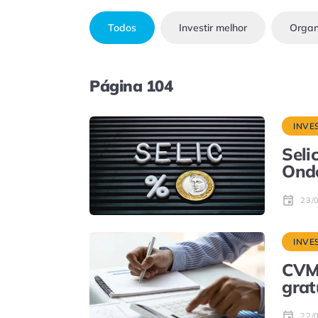
Todos
Investir melhor
Organ
Página 104
INVE
Seli
Onde
23/
INVE
CVM 
grat
22/