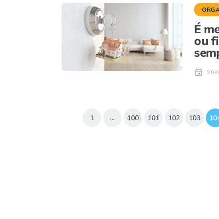
ORGA
É me
ou f
sem
20/
1
…
100
101
102
103
10