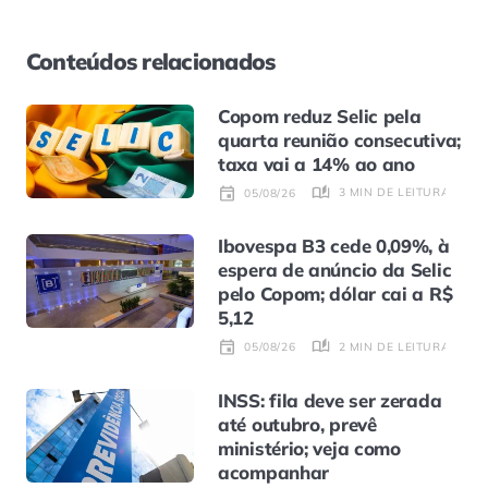
Conteúdos relacionados
Copom reduz Selic pela
quarta reunião consecutiva;
taxa vai a 14% ao ano
3 MIN DE LEITURA
05/08/26
Ibovespa B3 cede 0,09%, à
espera de anúncio da Selic
pelo Copom; dólar cai a R$
5,12
2 MIN DE LEITURA
05/08/26
INSS: fila deve ser zerada
até outubro, prevê
ministério; veja como
acompanhar