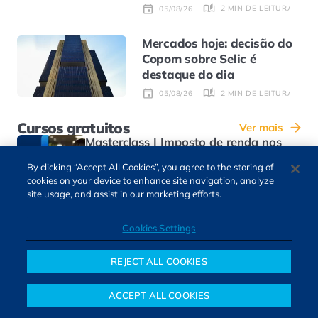
2 MIN DE LEITURA
05/08/26
Mercados hoje: decisão do
Copom sobre Selic é
destaque do dia
2 MIN DE LEITURA
05/08/26
Cursos gratuitos
Ver mais
Masterclass | Imposto de renda nos
investimentos
By clicking “Accept All Cookies”, you agree to the storing of
ACESSAR
cookies on your device to enhance site navigation, analyze
site usage, and assist in our marketing efforts.
Como calcular o Imposto de Renda
nos investimentos?
Cookies Settings
ACESSAR
REJECT ALL COOKIES
Como declarar imposto de renda sobre
ações?
ACCEPT ALL COOKIES
Notícias
Colunistas
Objetivos financeiros
Investimentos
Mais
ACESSAR