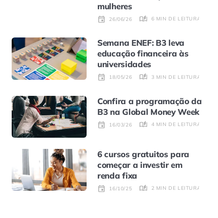
mulheres
6 MIN DE LEITURA
26/06/26
Semana ENEF: B3 leva
educação financeira às
universidades
3 MIN DE LEITURA
18/05/26
Confira a programação da
B3 na Global Money Week
4 MIN DE LEITURA
16/03/26
6 cursos gratuitos para
começar a investir em
renda fixa
2 MIN DE LEITURA
16/10/25