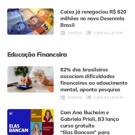
Caixa já renegociou R$ 820
milhões no novo Desenrola
Brasil
3 MIN DE LEITURA
15/05/26
Educação Financeira
82% dos brasileiros
associam dificuldades
financeiras ao adoecimento
mental, aponta pesquisa
5 MIN DE LEITURA
30/06/26
Com Ana Buchaim e
Gabriela Prioli, B3 lança
curso gratuito
“Elas Bancam” para