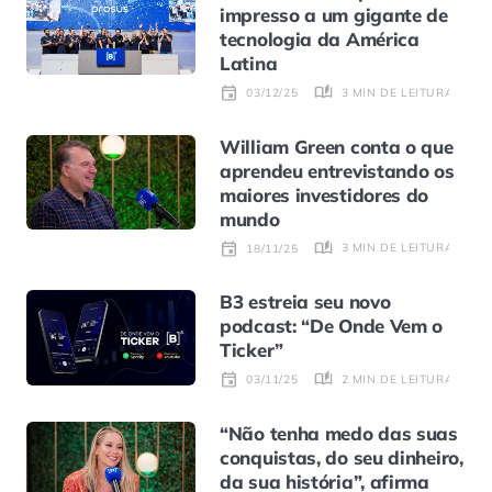
impresso a um gigante de
tecnologia da América
Latina
3 MIN DE LEITURA
03/12/25
William Green conta o que
aprendeu entrevistando os
maiores investidores do
mundo
3 MIN DE LEITURA
18/11/25
B3 estreia seu novo
podcast: “De Onde Vem o
Ticker”
2 MIN DE LEITURA
03/11/25
“Não tenha medo das suas
conquistas, do seu dinheiro,
da sua história”, afirma