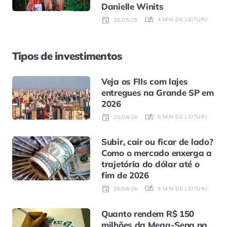
Danielle Winits
4 MIN DE LEITURA
26/05/25
Tipos de investimentos
Veja os FIIs com lajes
entregues na Grande SP em
2026
6 MIN DE LEITURA
05/08/26
Subir, cair ou ficar de lado?
Como o mercado enxerga a
trajetória do dólar até o
fim de 2026
8 MIN DE LEITURA
05/08/26
Quanto rendem R$ 150
milhões da Mega-Sena na