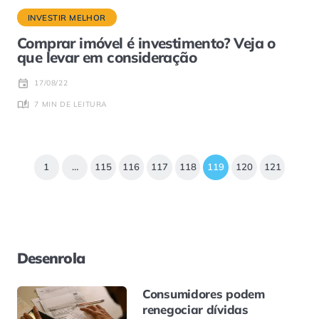
INVESTIR MELHOR
Comprar imóvel é investimento? Veja o
que levar em consideração
17/08/22
7 MIN DE LEITURA
1
…
115
116
117
118
119
120
121
Desenrola
Consumidores podem
renegociar dívidas