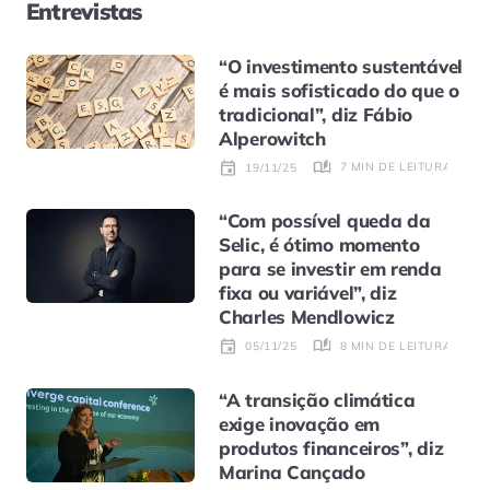
Entrevistas
“O investimento sustentável
é mais sofisticado do que o
tradicional”, diz Fábio
Alperowitch
7 MIN DE LEITURA
19/11/25
“Com possível queda da
Selic, é ótimo momento
para se investir em renda
fixa ou variável”, diz
Charles Mendlowicz
8 MIN DE LEITURA
05/11/25
“A transição climática
exige inovação em
produtos financeiros”, diz
Marina Cançado