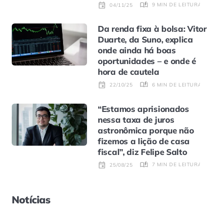
9 MIN DE LEITURA
04/11/25
Da renda fixa à bolsa: Vitor
Duarte, da Suno, explica
onde ainda há boas
oportunidades – e onde é
hora de cautela
6 MIN DE LEITURA
22/10/25
“Estamos aprisionados
nessa taxa de juros
astronômica porque não
fizemos a lição de casa
fiscal”, diz Felipe Salto
7 MIN DE LEITURA
25/08/25
Notícias