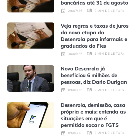
bancárias até 31 de agosto
2 MIN DE LEITURA
29/07/26
Veja regras e taxas de juros
da nova etapa do
Desenrola para informais e
graduados do Fies
5 MIN DE LEITURA
30/06/26
Novo Desenrola já
beneficiou 6 milhões de
pessoas, diz Dario Durigan
2 MIN DE LEITURA
09/06/26
Desenrola, demissão, casa
própria e mais: entenda as
situações em que é
permitido sacar o FGTS
2 MIN DE LEITURA
09/06/26