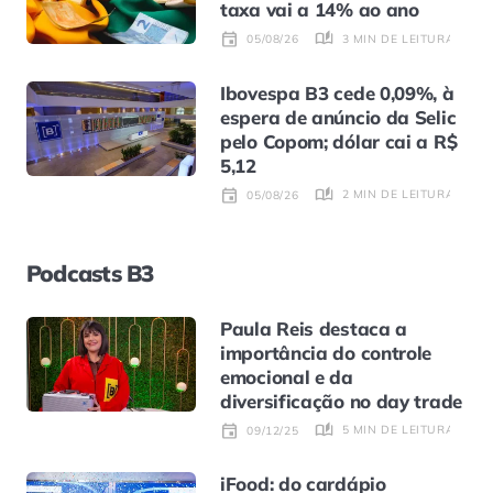
taxa vai a 14% ao ano
3 MIN DE LEITURA
05/08/26
Ibovespa B3 cede 0,09%, à
espera de anúncio da Selic
pelo Copom; dólar cai a R$
5,12
2 MIN DE LEITURA
05/08/26
Podcasts B3
Paula Reis destaca a
importância do controle
emocional e da
diversificação no day trade
5 MIN DE LEITURA
09/12/25
iFood: do cardápio