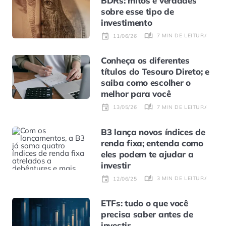
BDRs: mitos e verdades
sobre esse tipo de
investimento
7 MIN DE LEITURA
11/06/26
Conheça os diferentes
títulos do Tesouro Direto; e
saiba como escolher o
melhor para você
7 MIN DE LEITURA
13/05/26
B3 lança novos índices de
renda fixa; entenda como
eles podem te ajudar a
investir
3 MIN DE LEITURA
12/06/25
ETFs: tudo o que você
precisa saber antes de
investir