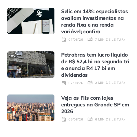
Selic em 14%: especialistas
avaliam investimentos na
renda fixa e na renda
variável; confira
7 MIN DE LEITURA
07/08/26
Petrobras tem lucro líquido
de R$ 52,4 bi no segundo tri
e anuncia R4 17 bi em
dividendos
2 MIN DE LEITURA
07/08/26
Veja os FIIs com lajes
entregues na Grande SP em
2026
6 MIN DE LEITURA
05/08/26