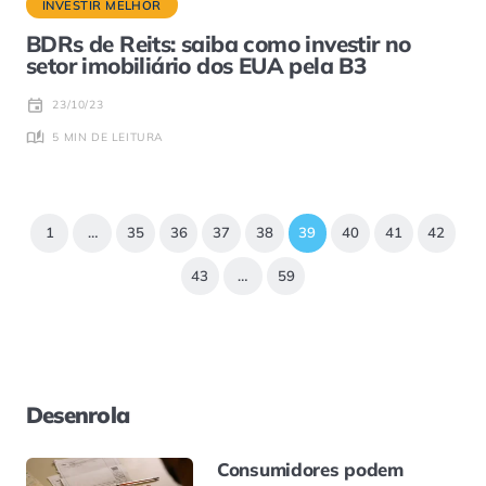
INVESTIR MELHOR
BDRs de Reits: saiba como investir no
setor imobiliário dos EUA pela B3
23/10/23
5 MIN DE LEITURA
1
…
35
36
37
38
39
40
41
42
43
…
59
Desenrola
Consumidores podem