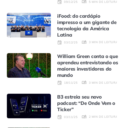
5 MIN DE LEITURA
09/12/25
iFood: do cardápio
impresso a um gigante de
tecnologia da América
Latina
3 MIN DE LEITURA
03/12/25
William Green conta o que
aprendeu entrevistando os
maiores investidores do
mundo
3 MIN DE LEITURA
18/11/25
B3 estreia seu novo
podcast: “De Onde Vem o
Ticker”
2 MIN DE LEITURA
03/11/25