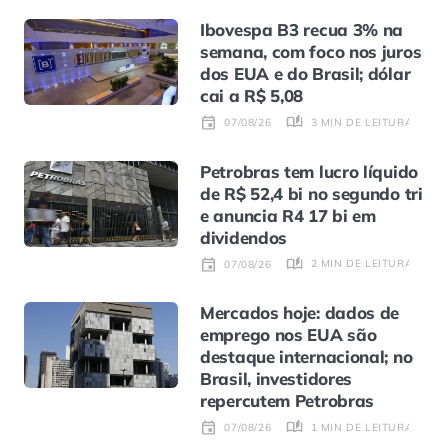
Ibovespa B3 recua 3% na
semana, com foco nos juros
dos EUA e do Brasil; dólar
cai a R$ 5,08
3 MIN DE LEITURA
07/08/26
Petrobras tem lucro líquido
de R$ 52,4 bi no segundo tri
e anuncia R4 17 bi em
dividendos
2 MIN DE LEITURA
07/08/26
Mercados hoje: dados de
emprego nos EUA são
destaque internacional; no
Brasil, investidores
repercutem Petrobras
1 MIN DE LEITURA
07/08/26