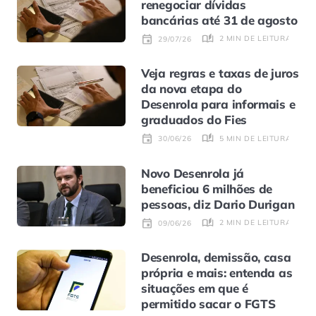
renegociar dívidas
bancárias até 31 de agosto
2 MIN DE LEITURA
29/07/26
Veja regras e taxas de juros
da nova etapa do
Desenrola para informais e
graduados do Fies
5 MIN DE LEITURA
30/06/26
Novo Desenrola já
beneficiou 6 milhões de
pessoas, diz Dario Durigan
2 MIN DE LEITURA
09/06/26
Desenrola, demissão, casa
própria e mais: entenda as
situações em que é
permitido sacar o FGTS