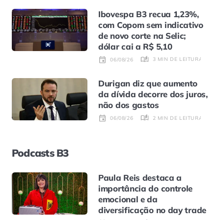
Ibovespa B3 recua 1,23%,
com Copom sem indicativo
de novo corte na Selic;
dólar cai a R$ 5,10
3 MIN DE LEITURA
06/08/26
Durigan diz que aumento
da dívida decorre dos juros,
não dos gastos
2 MIN DE LEITURA
06/08/26
Podcasts B3
Paula Reis destaca a
importância do controle
emocional e da
diversificação no day trade