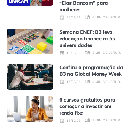
“Elas Bancam” para
mulheres
6 MIN DE LEITURA
26/06/26
Semana ENEF: B3 leva
educação financeira às
universidades
3 MIN DE LEITURA
18/05/26
Confira a programação da
B3 na Global Money Week
4 MIN DE LEITURA
16/03/26
6 cursos gratuitos para
começar a investir em
renda fixa
2 MIN DE LEITURA
16/10/25