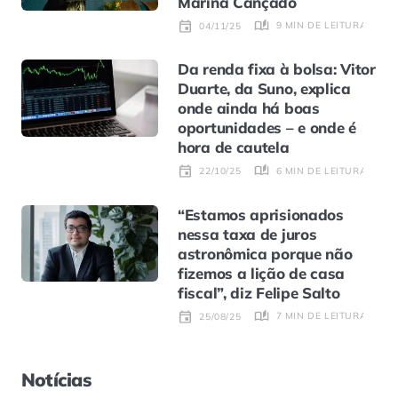
Marina Cançado
9 MIN DE LEITURA
04/11/25
Da renda fixa à bolsa: Vitor
Duarte, da Suno, explica
onde ainda há boas
oportunidades – e onde é
hora de cautela
6 MIN DE LEITURA
22/10/25
“Estamos aprisionados
nessa taxa de juros
astronômica porque não
fizemos a lição de casa
fiscal”, diz Felipe Salto
7 MIN DE LEITURA
25/08/25
Notícias