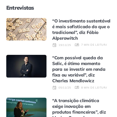
Entrevistas
“O investimento sustentável
é mais sofisticado do que o
tradicional”, diz Fábio
Alperowitch
7 MIN DE LEITURA
19/11/25
“Com possível queda da
Selic, é ótimo momento
para se investir em renda
fixa ou variável”, diz
Charles Mendlowicz
8 MIN DE LEITURA
05/11/25
“A transição climática
exige inovação em
produtos financeiros”, diz