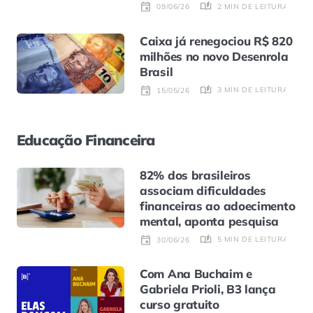
2 MIN DE LEITURA
09/06/26
Caixa já renegociou R$ 820
milhões no novo Desenrola
Brasil
3 MIN DE LEITURA
15/05/26
Educação Financeira
82% dos brasileiros
associam dificuldades
financeiras ao adoecimento
mental, aponta pesquisa
5 MIN DE LEITURA
30/06/26
Com Ana Buchaim e
Gabriela Prioli, B3 lança
curso gratuito