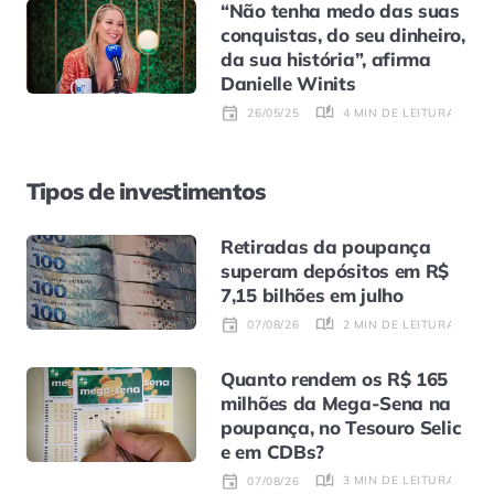
“Não tenha medo das suas
conquistas, do seu dinheiro,
da sua história”, afirma
Danielle Winits
4 MIN DE LEITURA
26/05/25
Tipos de investimentos
Retiradas da poupança
superam depósitos em R$
7,15 bilhões em julho
2 MIN DE LEITURA
07/08/26
Quanto rendem os R$ 165
milhões da Mega-Sena na
poupança, no Tesouro Selic
e em CDBs?
3 MIN DE LEITURA
07/08/26