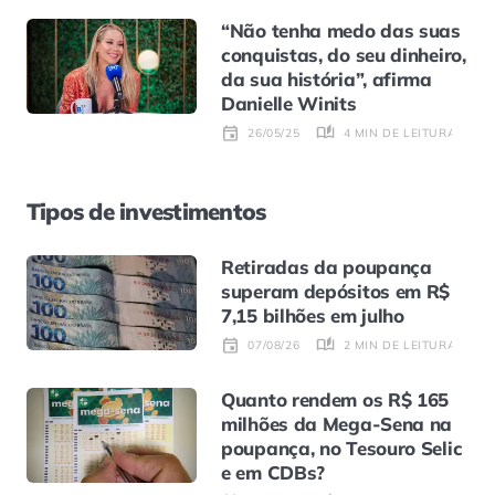
“Não tenha medo das suas
conquistas, do seu dinheiro,
da sua história”, afirma
Danielle Winits
4 MIN DE LEITURA
26/05/25
Tipos de investimentos
Retiradas da poupança
superam depósitos em R$
7,15 bilhões em julho
2 MIN DE LEITURA
07/08/26
Quanto rendem os R$ 165
milhões da Mega-Sena na
poupança, no Tesouro Selic
e em CDBs?