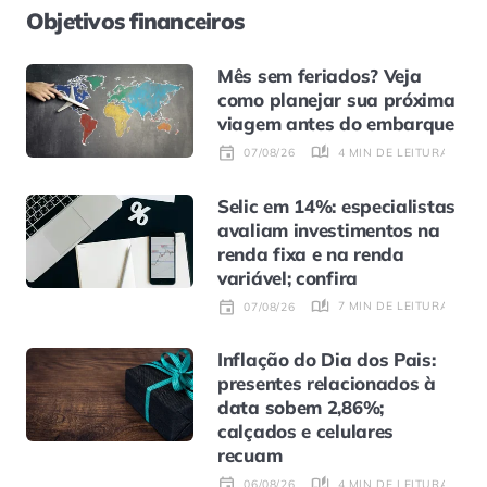
Objetivos financeiros
Mês sem feriados? Veja
como planejar sua próxima
viagem antes do embarque
4 MIN DE LEITURA
07/08/26
Selic em 14%: especialistas
avaliam investimentos na
renda fixa e na renda
variável; confira
7 MIN DE LEITURA
07/08/26
Inflação do Dia dos Pais:
presentes relacionados à
data sobem 2,86%;
calçados e celulares
recuam
4 MIN DE LEITURA
06/08/26