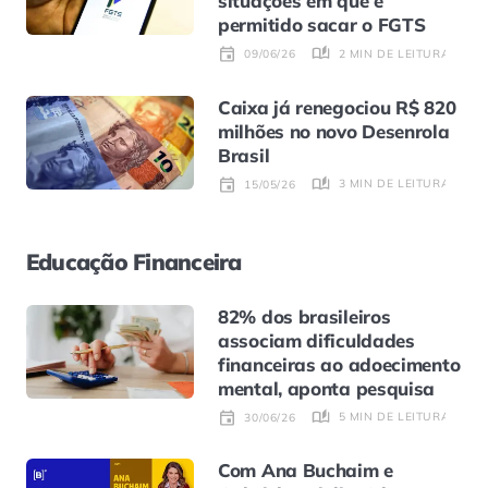
situações em que é
permitido sacar o FGTS
2 MIN DE LEITURA
09/06/26
Caixa já renegociou R$ 820
milhões no novo Desenrola
Brasil
3 MIN DE LEITURA
15/05/26
Educação Financeira
82% dos brasileiros
associam dificuldades
financeiras ao adoecimento
mental, aponta pesquisa
5 MIN DE LEITURA
30/06/26
Com Ana Buchaim e