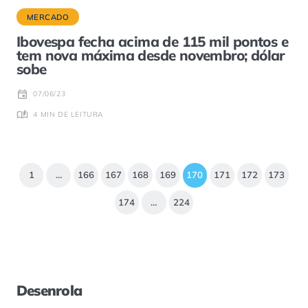
MERCADO
Ibovespa fecha acima de 115 mil pontos e
tem nova máxima desde novembro; dólar
sobe
07/06/23
4 MIN DE LEITURA
1
…
166
167
168
169
170
171
172
173
174
…
224
Desenrola