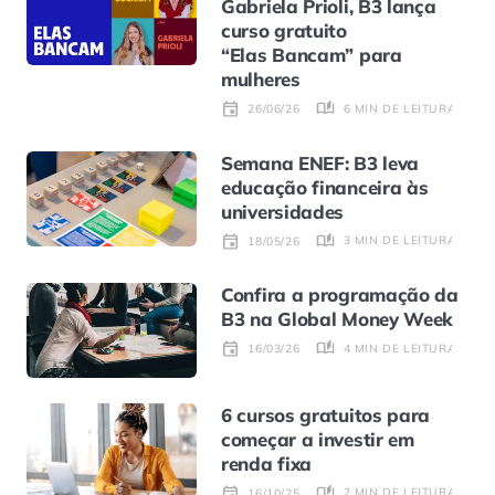
Gabriela Prioli, B3 lança
curso gratuito
“Elas Bancam” para
mulheres
6 MIN DE LEITURA
26/06/26
Semana ENEF: B3 leva
educação financeira às
universidades
3 MIN DE LEITURA
18/05/26
Confira a programação da
B3 na Global Money Week
4 MIN DE LEITURA
16/03/26
6 cursos gratuitos para
começar a investir em
renda fixa
2 MIN DE LEITURA
16/10/25