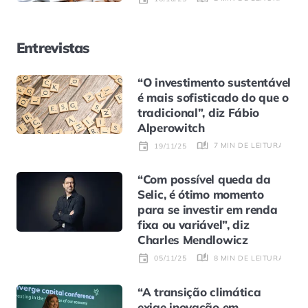
Entrevistas
“O investimento sustentável
é mais sofisticado do que o
tradicional”, diz Fábio
Alperowitch
7 MIN DE LEITURA
19/11/25
“Com possível queda da
Selic, é ótimo momento
para se investir em renda
fixa ou variável”, diz
Charles Mendlowicz
8 MIN DE LEITURA
05/11/25
“A transição climática
exige inovação em