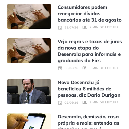
Consumidores podem
renegociar dívidas
bancárias até 31 de agosto
2 MIN DE LEITURA
29/07/26
Veja regras e taxas de juros
da nova etapa do
Desenrola para informais e
graduados do Fies
5 MIN DE LEITURA
30/06/26
Novo Desenrola já
beneficiou 6 milhões de
pessoas, diz Dario Durigan
2 MIN DE LEITURA
09/06/26
Desenrola, demissão, casa
própria e mais: entenda as