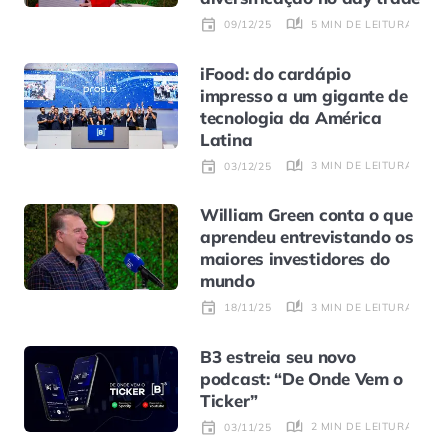
5 MIN DE LEITURA
09/12/25
iFood: do cardápio
impresso a um gigante de
tecnologia da América
Latina
3 MIN DE LEITURA
03/12/25
William Green conta o que
aprendeu entrevistando os
maiores investidores do
mundo
3 MIN DE LEITURA
18/11/25
B3 estreia seu novo
podcast: “De Onde Vem o
Ticker”
2 MIN DE LEITURA
03/11/25