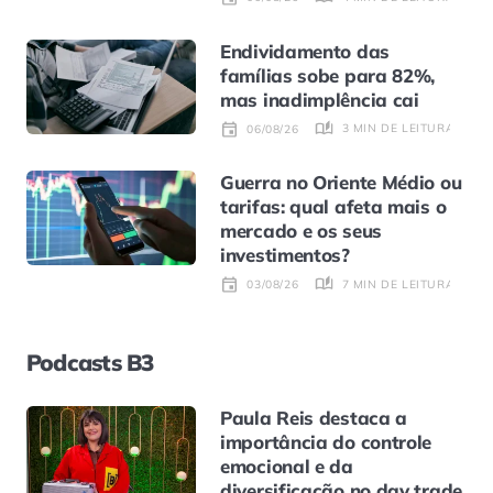
Endividamento das
famílias sobe para 82%,
mas inadimplência cai
3 MIN DE LEITURA
06/08/26
Guerra no Oriente Médio ou
tarifas: qual afeta mais o
mercado e os seus
investimentos?
7 MIN DE LEITURA
03/08/26
Podcasts B3
Paula Reis destaca a
importância do controle
emocional e da
diversificação no day trade