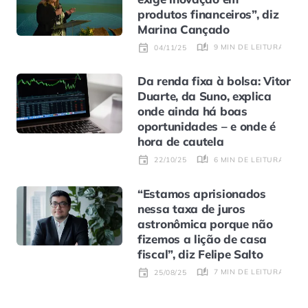
produtos financeiros”, diz
Marina Cançado
9 MIN DE LEITURA
04/11/25
Da renda fixa à bolsa: Vitor
Duarte, da Suno, explica
onde ainda há boas
oportunidades – e onde é
hora de cautela
6 MIN DE LEITURA
22/10/25
“Estamos aprisionados
nessa taxa de juros
astronômica porque não
fizemos a lição de casa
fiscal”, diz Felipe Salto
7 MIN DE LEITURA
25/08/25