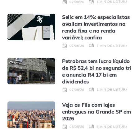
3 MIN DE LEITURA
07/08/26
Selic em 14%: especialistas
avaliam investimentos na
renda fixa e na renda
variável; confira
7 MIN DE LEITURA
07/08/26
Petrobras tem lucro líquido
de R$ 52,4 bi no segundo tri
e anuncia R4 17 bi em
dividendos
2 MIN DE LEITURA
07/08/26
Veja os FIIs com lajes
entregues na Grande SP em
2026
6 MIN DE LEITURA
05/08/26