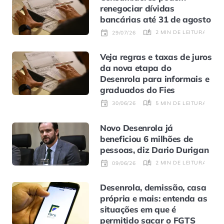
renegociar dívidas
bancárias até 31 de agosto
2 MIN DE LEITURA
29/07/26
Veja regras e taxas de juros
da nova etapa do
Desenrola para informais e
graduados do Fies
5 MIN DE LEITURA
30/06/26
Novo Desenrola já
beneficiou 6 milhões de
pessoas, diz Dario Durigan
2 MIN DE LEITURA
09/06/26
Desenrola, demissão, casa
própria e mais: entenda as
situações em que é
permitido sacar o FGTS