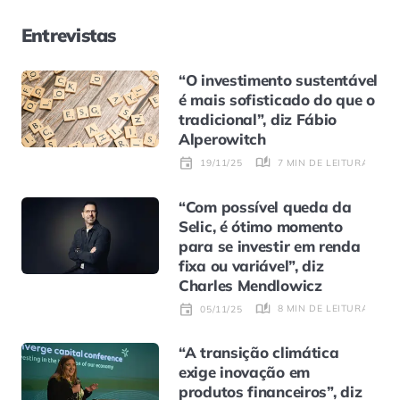
Entrevistas
“O investimento sustentável
é mais sofisticado do que o
tradicional”, diz Fábio
Alperowitch
7 MIN DE LEITURA
19/11/25
“Com possível queda da
Selic, é ótimo momento
para se investir em renda
fixa ou variável”, diz
Charles Mendlowicz
8 MIN DE LEITURA
05/11/25
“A transição climática
exige inovação em
produtos financeiros”, diz