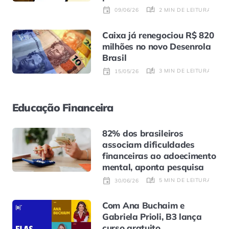
2 MIN DE LEITURA
09/06/26
Caixa já renegociou R$ 820
milhões no novo Desenrola
Brasil
3 MIN DE LEITURA
15/05/26
Educação Financeira
82% dos brasileiros
associam dificuldades
financeiras ao adoecimento
mental, aponta pesquisa
5 MIN DE LEITURA
30/06/26
Com Ana Buchaim e
Gabriela Prioli, B3 lança
curso gratuito