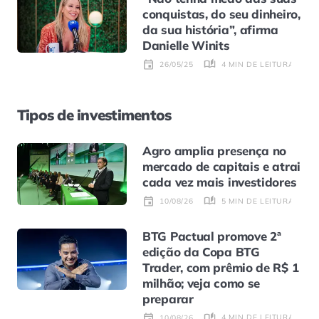
conquistas, do seu dinheiro,
da sua história”, afirma
Danielle Winits
4 MIN DE LEITURA
26/05/25
Tipos de investimentos
Agro amplia presença no
mercado de capitais e atrai
cada vez mais investidores
5 MIN DE LEITURA
10/08/26
BTG Pactual promove 2ª
edição da Copa BTG
Trader, com prêmio de R$ 1
milhão; veja como se
preparar
4 MIN DE LEITURA
10/08/26