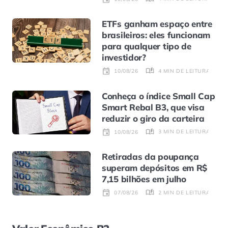
ETFs ganham espaço entre
brasileiros: eles funcionam
para qualquer tipo de
investidor?
4 MIN DE LEITURA
10/08/26
Conheça o índice Small Cap
Smart Rebal B3, que visa
reduzir o giro da carteira
3 MIN DE LEITURA
10/08/26
Retiradas da poupança
superam depósitos em R$
7,15 bilhões em julho
2 MIN DE LEITURA
07/08/26