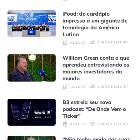
iFood: do cardápio
impresso a um gigante de
tecnologia da América
Latina
3 MIN DE LEITURA
03/12/25
William Green conta o que
aprendeu entrevistando os
maiores investidores do
mundo
3 MIN DE LEITURA
18/11/25
B3 estreia seu novo
podcast: “De Onde Vem o
Ticker”
2 MIN DE LEITURA
03/11/25
“Não tenha medo das suas