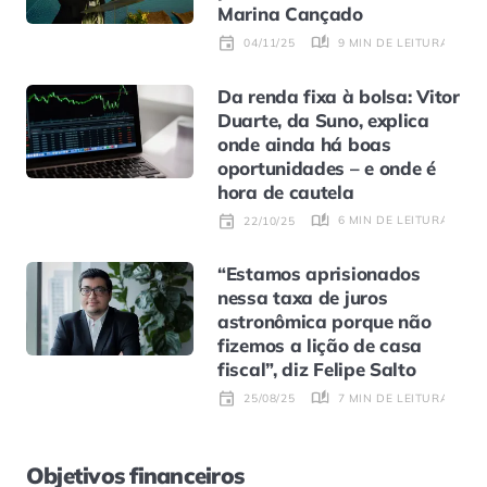
Marina Cançado
9 MIN DE LEITURA
04/11/25
Da renda fixa à bolsa: Vitor
Duarte, da Suno, explica
onde ainda há boas
oportunidades – e onde é
hora de cautela
6 MIN DE LEITURA
22/10/25
“Estamos aprisionados
nessa taxa de juros
astronômica porque não
fizemos a lição de casa
fiscal”, diz Felipe Salto
7 MIN DE LEITURA
25/08/25
Objetivos financeiros