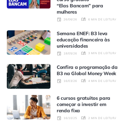
“Elas Bancam” para
mulheres
6 MIN DE LEITURA
26/06/26
Semana ENEF: B3 leva
educação financeira às
universidades
3 MIN DE LEITURA
18/05/26
Confira a programação da
B3 na Global Money Week
4 MIN DE LEITURA
16/03/26
6 cursos gratuitos para
começar a investir em
renda fixa
2 MIN DE LEITURA
16/10/25