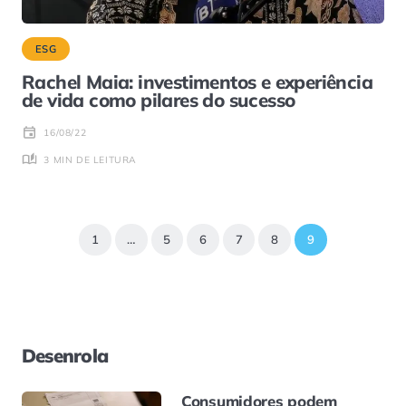
ESG
Rachel Maia: investimentos e experiência
de vida como pilares do sucesso
16/08/22
3 MIN DE LEITURA
1
…
5
6
7
8
9
Desenrola
Consumidores podem