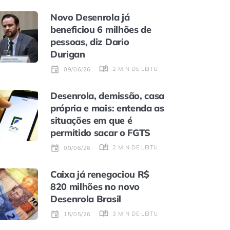
Novo Desenrola já
beneficiou 6 milhões de
pessoas, diz Dario
Durigan
2 MIN DE LEITURA
09/06/26
Desenrola, demissão, casa
própria e mais: entenda as
situações em que é
permitido sacar o FGTS
2 MIN DE LEITURA
09/06/26
Caixa já renegociou R$
820 milhões no novo
Desenrola Brasil
3 MIN DE LEITURA
15/05/26