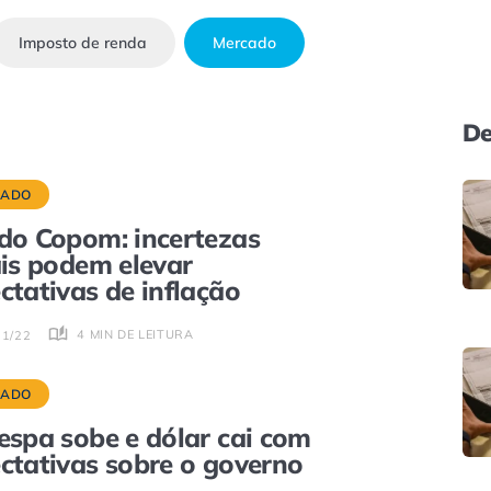
Imposto de renda
Mercado
De
CADO
do Copom: incertezas
ais podem elevar
ctativas de inflação
4 MIN DE LEITURA
11/22
CADO
espa sobe e dólar cai com
ctativas sobre o governo