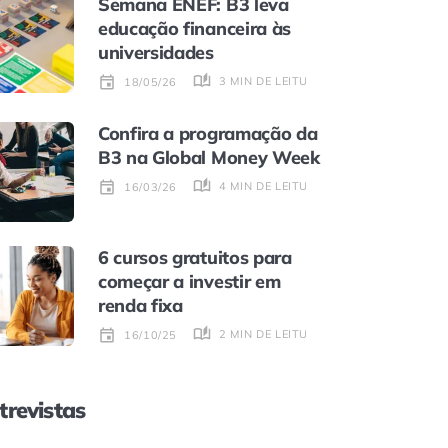
Semana ENEF: B3 leva
educação financeira às
universidades
3 MIN DE LEITURA
18/05/26
Confira a programação da
B3 na Global Money Week
4 MIN DE LEITURA
16/03/26
6 cursos gratuitos para
começar a investir em
renda fixa
2 MIN DE LEITURA
16/10/25
trevistas