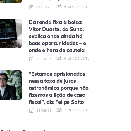
9 MIN DE LEITURA
04/11/25
Da renda fixa à bolsa:
Vitor Duarte, da Suno,
explica onde ainda há
boas oportunidades – e
onde é hora de cautela
6 MIN DE LEITURA
22/10/25
“Estamos aprisionados
nessa taxa de juros
astronômica porque não
fizemos a lição de casa
fiscal”, diz Felipe Salto
7 MIN DE LEITURA
25/08/25