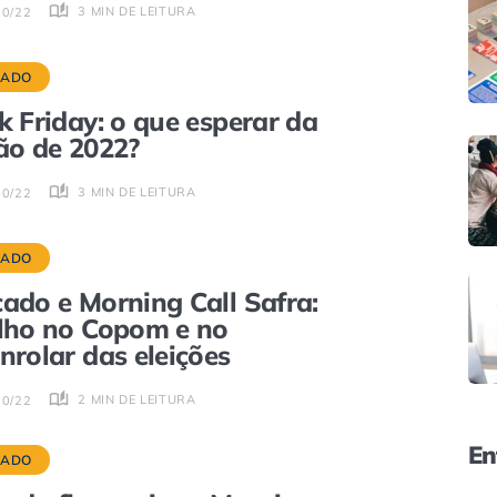
3 MIN DE LEITURA
10/22
CADO
k Friday: o que esperar da
ão de 2022?
3 MIN DE LEITURA
10/22
CADO
ado e Morning Call Safra:
lho no Copom e no
nrolar das eleições
2 MIN DE LEITURA
10/22
En
CADO