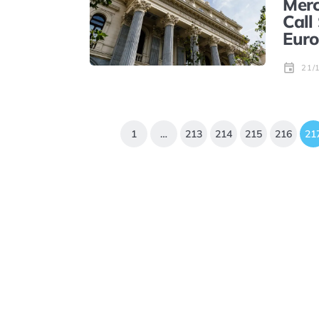
Merc
Call
Eur
21/
1
…
213
214
215
216
21