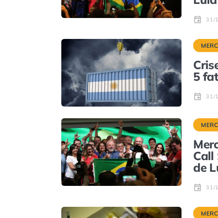
31/
MER
Cris
5 fa
31/
MER
Merc
Call
de L
31/
MER