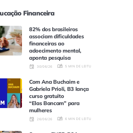
ucação Financeira
82% dos brasileiros
associam dificuldades
financeiras ao
adoecimento mental,
aponta pesquisa
5 MIN DE LEITURA
30/06/26
Com Ana Buchaim e
Gabriela Prioli, B3 lança
curso gratuito
“Elas Bancam” para
mulheres
6 MIN DE LEITURA
26/06/26