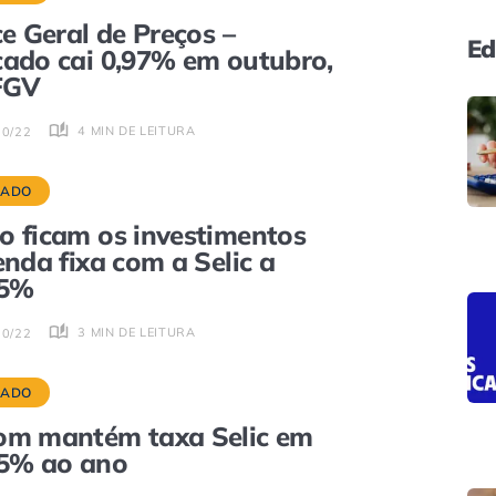
ce Geral de Preços –
Ed
ado cai 0,97% em outubro,
FGV
4 MIN DE LEITURA
10/22
CADO
 ficam os investimentos
enda fixa com a Selic a
75%
3 MIN DE LEITURA
10/22
CADO
om mantém taxa Selic em
75% ao ano