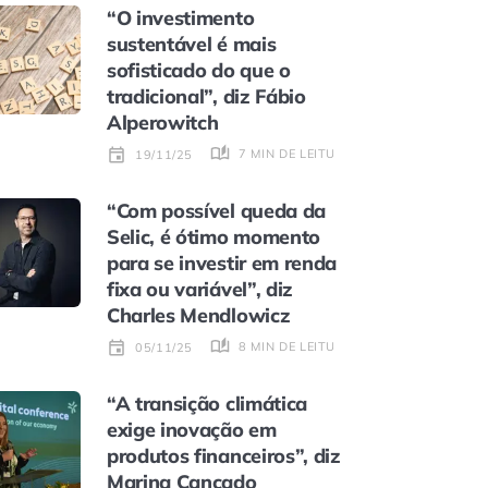
“O investimento
sustentável é mais
sofisticado do que o
tradicional”, diz Fábio
Alperowitch
7 MIN DE LEITURA
19/11/25
“Com possível queda da
Selic, é ótimo momento
para se investir em renda
fixa ou variável”, diz
Charles Mendlowicz
8 MIN DE LEITURA
05/11/25
“A transição climática
exige inovação em
produtos financeiros”, diz
Marina Cançado