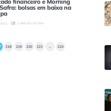
ado financeiro e Morning
 Safra: bolsas em baixa na
opa
2 MIN DE LEITURA
10/22
7
218
219
220
221
…
224