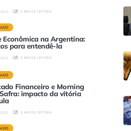
3 MIN DE LEITURA
10/22
CADO
e Econômica na Argentina:
tos para entendê-la
5 MIN DE LEITURA
10/22
CADO
ado Financeiro e Morning
 Safra: impacto da vitória
ula
3 MIN DE LEITURA
10/22
CADO