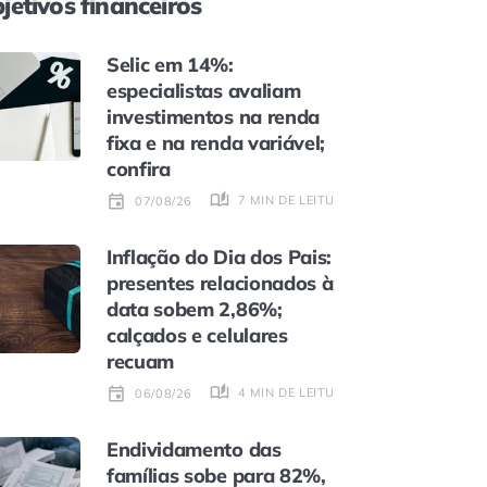
jetivos financeiros
Selic em 14%:
especialistas avaliam
investimentos na renda
fixa e na renda variável;
confira
7 MIN DE LEITURA
07/08/26
Inflação do Dia dos Pais:
presentes relacionados à
data sobem 2,86%;
calçados e celulares
recuam
4 MIN DE LEITURA
06/08/26
Endividamento das
famílias sobe para 82%,