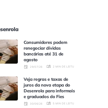
senrola
Consumidores podem
renegociar dívidas
bancárias até 31 de
agosto
2 MIN DE LEITURA
29/07/26
Veja regras e taxas de
juros da nova etapa do
Desenrola para informais
e graduados do Fies
5 MIN DE LEITURA
30/06/26