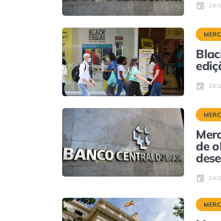
26/
MER
Blac
ediç
26/
MER
Merc
de o
dese
24/
MER