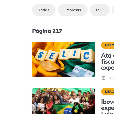
Todas
Empresas
ESG
Página 217
MER
Ata 
fisc
expe
01/
MER
Ibov
expe
Lula