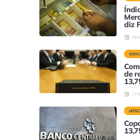
Índi
Merc
diz 
28/
MER
Como
de r
13,
27/
MER
Cop
13,