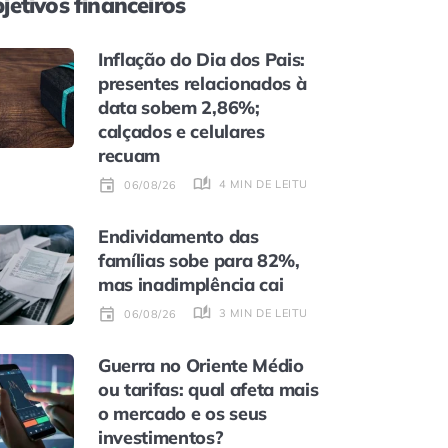
jetivos financeiros
Inflação do Dia dos Pais:
presentes relacionados à
data sobem 2,86%;
calçados e celulares
recuam
4 MIN DE LEITURA
06/08/26
Endividamento das
famílias sobe para 82%,
mas inadimplência cai
3 MIN DE LEITURA
06/08/26
Guerra no Oriente Médio
ou tarifas: qual afeta mais
o mercado e os seus
investimentos?