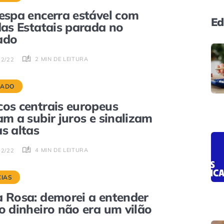
espa encerra estável com
Ed
das Estatais parada no
ado
2 MIN DE LEITURA
12/22
CADO
os centrais europeus
am a subir juros e sinalizam
s altas
4 MIN DE LEITURA
12/22
CIAS
 Rosa: demorei a entender
o dinheiro não era um vilão