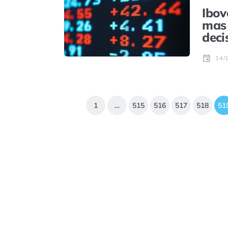
Ibov
mas 
deci
14/
1
…
515
516
517
518
51