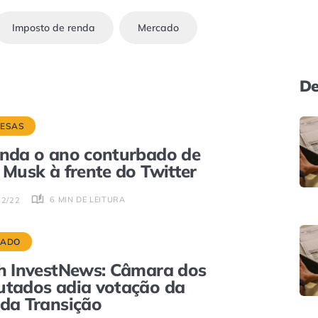
Imposto de renda
Mercado
De
ESAS
nda o ano conturbado de
 Musk à frente do Twitter
6 MIN DE LEITURA
12/22
CADO
h InvestNews: Câmara dos
tados adia votação da
da Transição