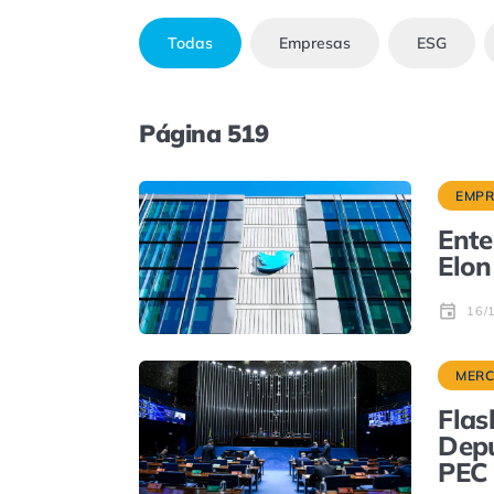
Todas
Empresas
ESG
Página 519
EMPR
Ente
Elon
16/
MER
Flas
Depu
PEC 