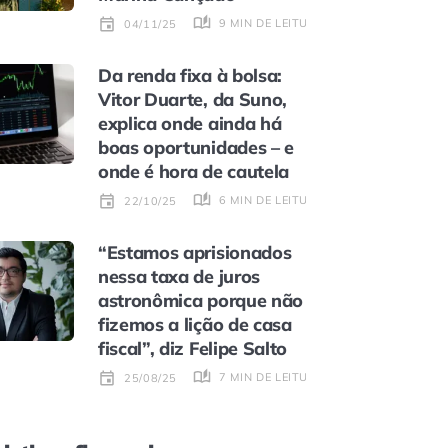
9 MIN DE LEITURA
04/11/25
Da renda fixa à bolsa:
Vitor Duarte, da Suno,
explica onde ainda há
boas oportunidades – e
onde é hora de cautela
6 MIN DE LEITURA
22/10/25
“Estamos aprisionados
nessa taxa de juros
astronômica porque não
fizemos a lição de casa
fiscal”, diz Felipe Salto
7 MIN DE LEITURA
25/08/25