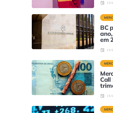
15/
MER
BC p
ano,
em 
15/
MER
Merc
Call
trim
15/
MER