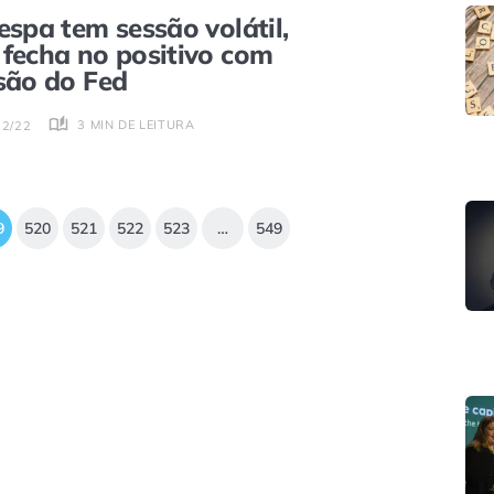
espa tem sessão volátil,
fecha no positivo com
são do Fed
3 MIN DE LEITURA
12/22
9
520
521
522
523
…
549