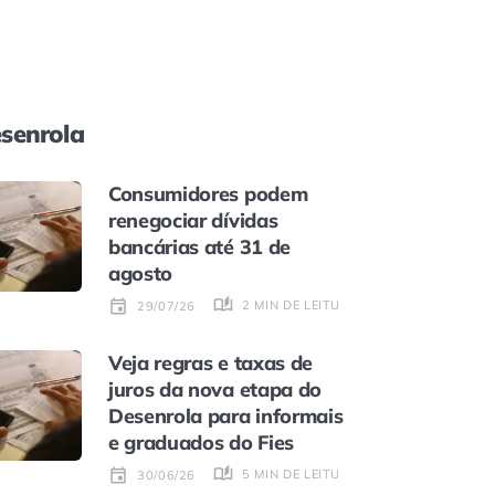
senrola
Consumidores podem
renegociar dívidas
bancárias até 31 de
agosto
2 MIN DE LEITURA
29/07/26
Veja regras e taxas de
juros da nova etapa do
Desenrola para informais
e graduados do Fies
5 MIN DE LEITURA
30/06/26