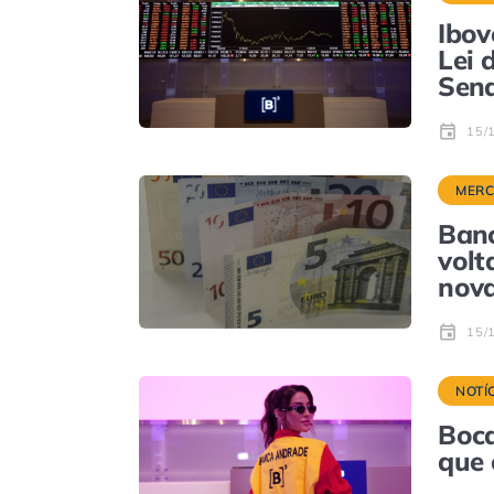
Ibov
Lei 
Sen
15/
MER
Banc
volt
nova
15/
NOTÍ
Boca
que 