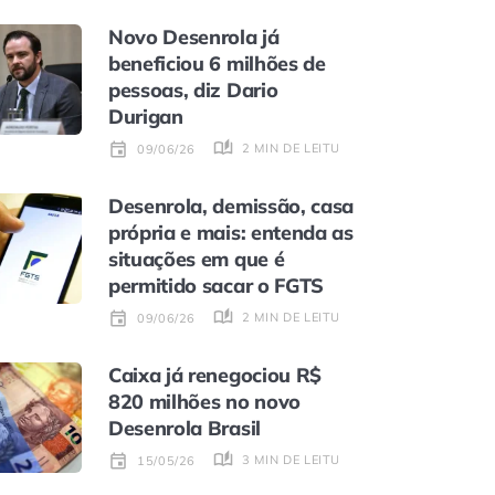
Novo Desenrola já
beneficiou 6 milhões de
pessoas, diz Dario
Durigan
2 MIN DE LEITURA
09/06/26
Desenrola, demissão, casa
própria e mais: entenda as
situações em que é
permitido sacar o FGTS
2 MIN DE LEITURA
09/06/26
Caixa já renegociou R$
820 milhões no novo
Desenrola Brasil
3 MIN DE LEITURA
15/05/26