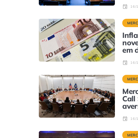
16/
MER
Infl
nove
em 
16/
MER
Merc
Call
aver
16/
MER