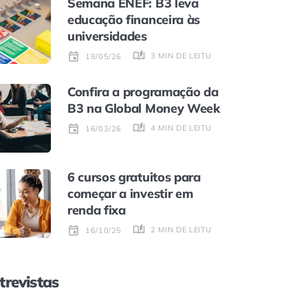
Semana ENEF: B3 leva
educação financeira às
universidades
3 MIN DE LEITURA
18/05/26
Confira a programação da
B3 na Global Money Week
4 MIN DE LEITURA
16/03/26
6 cursos gratuitos para
começar a investir em
renda fixa
2 MIN DE LEITURA
16/10/25
trevistas