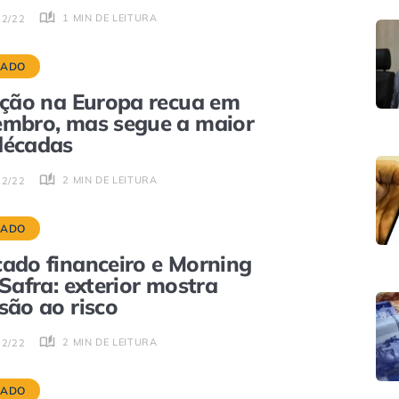
1 MIN DE LEITURA
12/22
CADO
ação na Europa recua em
mbro, mas segue a maior
décadas
2 MIN DE LEITURA
12/22
CADO
ado financeiro e Morning
 Safra: exterior mostra
são ao risco
2 MIN DE LEITURA
12/22
CADO