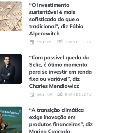
“O investimento
sustentável é mais
sofisticado do que o
tradicional”, diz Fábio
Alperowitch
7 MIN DE LEITURA
19/11/25
“Com possível queda da
Selic, é ótimo momento
para se investir em renda
fixa ou variável”, diz
Charles Mendlowicz
8 MIN DE LEITURA
05/11/25
“A transição climática
exige inovação em
produtos financeiros”, diz
Marina Cançado